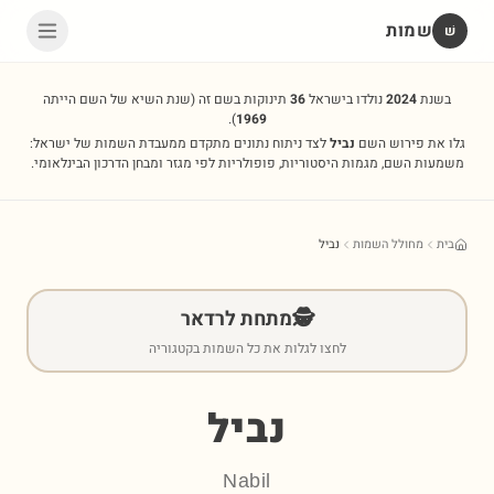
שמות
שׁ
בשנת
2024
נולדו בישראל
36
תינוקות בשם זה
(שנת השיא של השם הייתה
).
1969
גלו את פירוש השם
נביל
לצד ניתוח נתונים מתקדם ממעבדת השמות של ישראל:
משמעות השם, מגמות היסטוריות, פופולריות לפי מגזר ומבחן הדרכון הבינלאומי.
בית
מחולל השמות
נביל
🕵️
מתחת לרדאר
לחצו לגלות את כל השמות בקטגוריה
נביל
Nabil