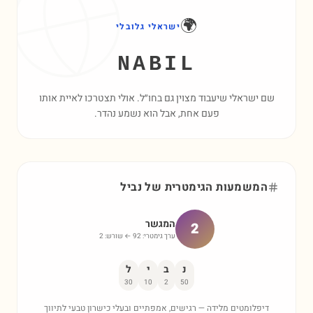
🌍
ישראלי גלובלי
NABIL
שם ישראלי שיעבוד מצוין גם בחו״ל. אולי תצטרכו לאיית אותו
פעם אחת, אבל הוא נשמע נהדר.
המשמעות הגימטרית של
נביל
המגשר
2
ערך גימטרי:
92
← שורש:
2
נ
ב
י
ל
30
10
2
50
דיפלומטים מלידה — רגישים, אמפתיים ובעלי כישרון טבעי לתיווך