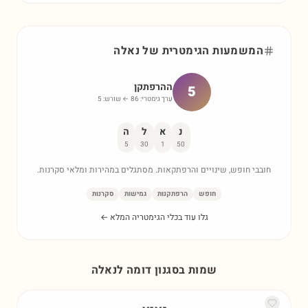
המשמעות הגימטרית של
נאלה
ההרפתקן
5
ערך גימטרי:
86
← שורש:
5
נ
א
ל
ה
5
30
1
50
חובבי חופש, שינויים והרפתקאות. מסתגלים במהירות ומלאי סקרנות.
חופש
הרפתקנות
גמישות
סקרנות
גלו עוד בכלי הגימטריה המלא ←
שמות בסגנון דומה ל
נאלה