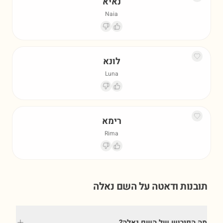
נאיא
Naia
לונא
Luna
רימא
Rima
תובנות ודאטה על השם
נאלה
מה הפירוש של השם נאלה?