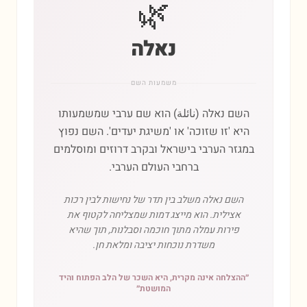
🌿
נאלה
משמעות השם
השם נאלה (نائلة) הוא שם ערבי שמשמעותו
היא 'זו שזוכה' או 'משיגת יעדים'. השם נפוץ
במגזר הערבי בישראל ובקרב דרוזים ומוסלמים
ברחבי העולם הערבי.
השם נאלה משלב בין תדר של נחישות לבין רכות
אצילית. הוא מייצג דמות שמצליחה לקטוף את
פירות עמלה מתוך חוכמה וסבלנות, תוך שהיא
משדרת נוכחות יציבה ומלאת חן.
״
ההצלחה אינה מקרית, היא השכר של הלב הפתוח והיד
המושטת
״