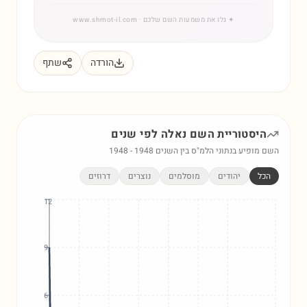
✦
גלו את משמעות השם שלכם
· www.shmot-il.com
הורדה
שתף
היסטוריית השם
נאלה
לפי שנים
השם מופיע בנתוני הלמ"ס בין השנים
1948
-
1948
הכל
יהודים
מוסלמים
נוצרים
דרוזים
12
9
6