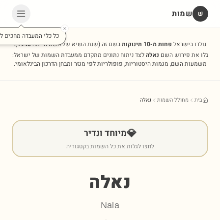
שמות
שׁ
כל כלי המעבדה מחכים לכ
נולדו בישראל
פחות מ-10 תינוקות
בשם זה
(שנת השיא של השם הייתה
1948
).
גלו את פירוש השם
נאלה
לצד ניתוח נתונים מתקדם ממעבדת השמות של ישראל:
משמעות השם, מגמות היסטוריות, פופולריות לפי מגזר ומבחן הדרכון הבינלאומי.
בית
מחולל השמות
נאלה
💎
מיוחד ונדיר
לחצו לגלות את כל השמות בקטגוריה
נאלה
Nala