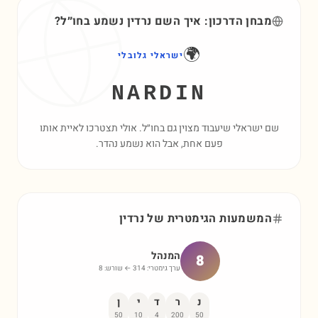
מבחן הדרכון: איך השם
נרדין
נשמע בחו״ל?
🌍
ישראלי גלובלי
NARDIN
שם ישראלי שיעבוד מצוין גם בחו״ל. אולי תצטרכו לאיית אותו
פעם אחת, אבל הוא נשמע נהדר.
המשמעות הגימטרית של
נרדין
המנהל
8
ערך גימטרי:
314
← שורש:
8
נ
ר
ד
י
ן
50
10
4
200
50