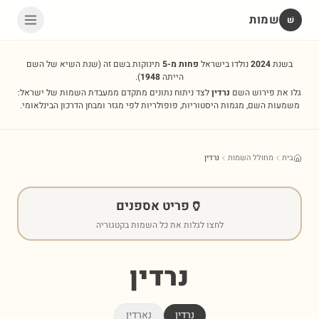
שמות
שׁ
בשנת
2024
נולדו בישראל
פחות מ-5
תינוקות בשם זה
(שנת השיא של השם
הייתה
1948
).
גלו את פירוש השם
נרדין
לצד ניתוח נתונים מתקדם ממעבדת השמות של ישראל:
משמעות השם, מגמות היסטוריות, פופולריות לפי מגזר ומבחן הדרכון הבינלאומי.
בית
מחולל השמות
נרדין
🏺
פריט אספנים
לחצו לגלות את כל השמות בקטגוריה
נרדין
נרדין
נארדין