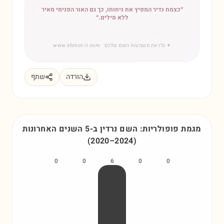
״
כצמח נדיר המפיץ את ניחוחו, כך גם האור הפנימי מאיר
ללא מילים.
״
✦
גלו את משמעות השם שלכם
· www.shmot-il.com
הורדה
שתף
מגמת פופולריות: השם
נרדין
ב-5 השנים האחרונות
(
2020
–
2024
)
0
0
6
0
0