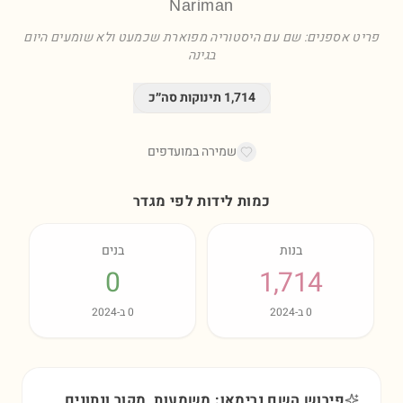
Nariman
פריט אספנים: שם עם היסטוריה מפוארת שכמעט ולא שומעים היום
בגינה
1,714
תינוקות סה״כ
שמירה במועדפים
כמות לידות לפי מגדר
בנות
בנים
0
1,714
0
ב-
2024
0
ב-
2024
פירוש השם נרימאן: משמעות, מקור ונתונים