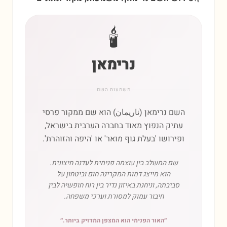
🕯️
נרימאן
משמעות השם
השם נרימאן (ناريمان) הוא שם ממקור פרסי
עתיק הנפוץ מאוד בחברה הערבית בישראל,
ופירושו 'בעלת גוף מואר' או 'היפה והזוהרת'.
שם המשלב בין עוצמה פנימית לעדנה חיצונית.
הוא מייצג דמות המקרינה חום וביטחון על
סביבתה, וניחנת באיזון נדיר בין רוח חופשיה לבין
חיבור עמוק למסורת וערכי משפחה.
״
האור הפנימי הוא המצפן המדויק ביותר.
״