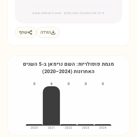
✦
גלו את משמעות השם שלכם
· www.shmot-il.com
הורדה
שתף
מגמת פופולריות: השם
נרימאן
ב-5 השנים
האחרונות
)
2024
–
2020
(
0
6
0
0
0
2020
2021
2022
2023
2024