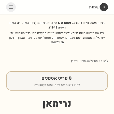
שמות
שׁ
בשנת
2024
נולדו בישראל
פחות מ-5
תינוקות בשם זה
(שנת השיא של השם
הייתה
1948
).
גלו את פירוש השם
נרימאן
לצד ניתוח נתונים מתקדם ממעבדת השמות של
ישראל: משמעות השם, מגמות היסטוריות, פופולריות לפי מגזר ומבחן הדרכון
הבינלאומי.
בית
מחולל השמות
נרימאן
🏺
פריט אספנים
לחצו לגלות את כל השמות בקטגוריה
נרימאן