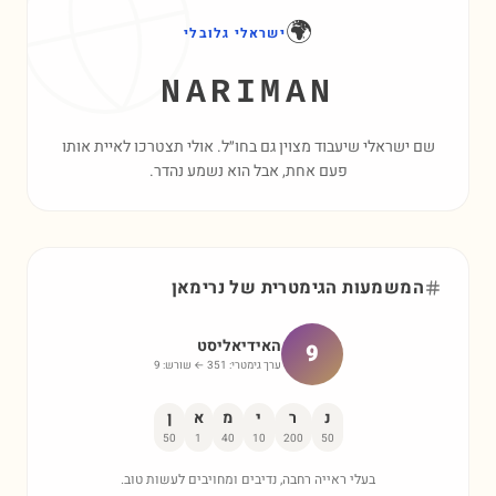
🌍
ישראלי גלובלי
NARIMAN
שם ישראלי שיעבוד מצוין גם בחו״ל. אולי תצטרכו לאיית אותו
פעם אחת, אבל הוא נשמע נהדר.
המשמעות הגימטרית של
נרימאן
האידיאליסט
9
ערך גימטרי:
351
← שורש:
9
נ
ר
י
מ
א
ן
50
1
40
10
200
50
בעלי ראייה רחבה, נדיבים ומחויבים לעשות טוב.