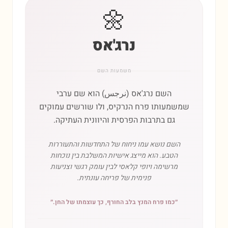
🌼
נרג'אס
משמעות השם
השם נרג'אס (نرجس) הוא שם ערבי
שמשמעותו פרח הנרקיס, ולו שורשים עמוקים
גם בתרבות הפרסית והיוונית העתיקה.
השם נושא עמו ניחוח של התחדשות והתעוררות
הטבע. הוא מייצג אישיות המשלבת בין נוכחות
מרשימה ויופי קלאסי לבין עומק רגשי וצניעות
פנימית של פריחה עונתית.
״
כמו פרח המנץ בלב החורף, כך עוצמתו של החן.
״