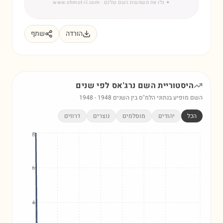
✦
גלו את משמעות השם שלכם
· www.shmot-il.com
הורדה
שתף
היסטוריית השם
נרג'אס
לפי שנים
השם מופיע בנתוני הלמ"ס בין השנים
1948
-
1948
הכל
יהודים
מוסלמים
נוצרים
דרוזים
8
6
4