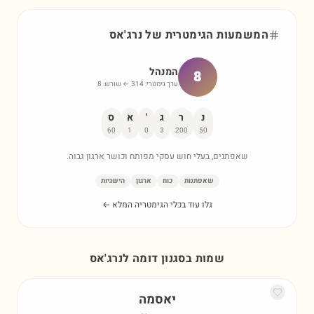
המשמעות הגימטרית של
נרג'אס
המנהל
8
ערך גימטרי:
314
← שורש:
8
נ
ר
ג
'
א
ס
60
1
0
3
200
50
שאפתנים, בעלי חוש עסקי מפותח וכושר ארגון גבוה.
שאפתנות
כוח
ארגון
הישגיות
גלו עוד בכלי הגימטריה המלא ←
שמות בסגנון דומה ל
נרג'אס
יאסמה