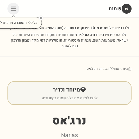
שמות
שׁ
כל כלי המעבדה מחכים לכ
נולדו בישראל
פחות מ-10 תינוקות
בשם זה
(שנת השיא של השם הייתה
1948
).
גלו את פירוש השם
נרג'אס
לצד ניתוח נתונים מתקדם ממעבדת השמות של
ישראל: משמעות השם, מגמות היסטוריות, פופולריות לפי מגזר ומבחן הדרכון
הבינלאומי.
בית
מחולל השמות
נרג'אס
💎
מיוחד ונדיר
לחצו לגלות את כל השמות בקטגוריה
נרג'אס
Narjas