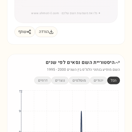
✦
גלו את משמעות השם שלכם
· www.shmot-il.com
הורדה
שתף
היסטוריית השם
נסאים
לפי שנים
השם מופיע בנתוני הלמ"ס בין השנים
2000
-
1995
הכל
יהודים
מוסלמים
נוצרים
דרוזים
12
9
6