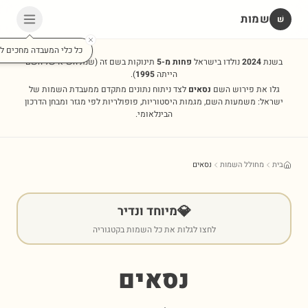
שמות
שׁ
כל כלי המעבדה מחכים לכ
בשנת
2024
נולדו בישראל
פחות מ-5
תינוקות בשם זה
(שנת השיא של השם
הייתה
1995
).
גלו את פירוש השם
נסאים
לצד ניתוח נתונים מתקדם ממעבדת השמות של
ישראל: משמעות השם, מגמות היסטוריות, פופולריות לפי מגזר ומבחן הדרכון
הבינלאומי.
בית
מחולל השמות
נסאים
💎
מיוחד ונדיר
לחצו לגלות את כל השמות בקטגוריה
נסאים