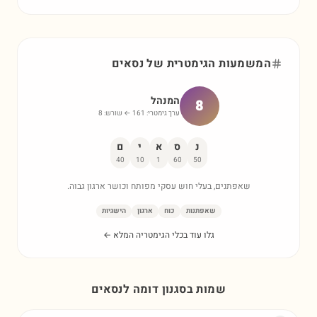
המשמעות הגימטרית של
נסאים
המנהל
8
ערך גימטרי:
161
← שורש:
8
נ
ס
א
י
ם
40
10
1
60
50
שאפתנים, בעלי חוש עסקי מפותח וכושר ארגון גבוה.
שאפתנות
כוח
ארגון
הישגיות
גלו עוד בכלי הגימטריה המלא ←
שמות בסגנון דומה ל
נסאים