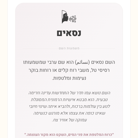
🌬️
נסאים
משמעות השם
השם נסאים (نسائم) הוא שם ערבי שמשמעותו
רסיסי טל, משבי רוח קלים או רוחות בוקר
נעימות ומלטפות.
השם נושא עמו תדר של התחדשות עדינה וזרימה
טבעית. הוא מבטא אישיות הרמונית המסוגלת
לנוע בין עולמות ברכות, ולהביא איתה שינוי חיובי
שאינו כופה את עצמו אלא מורגש כנשימה
עמוקה של אוויר צח.
״
כרוח המלטפת את פני המים, השקט הוא מקור העוצמה.
״