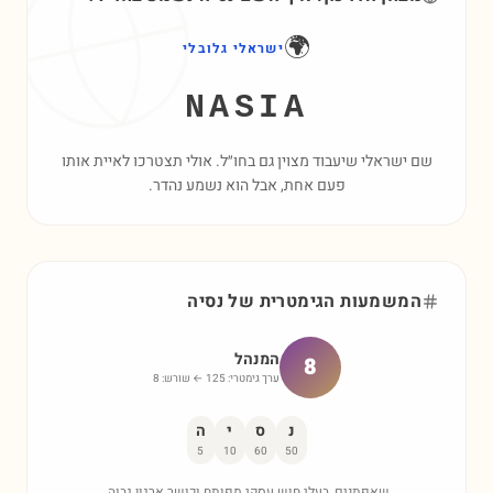
🌍
ישראלי גלובלי
NASIA
שם ישראלי שיעבוד מצוין גם בחו״ל. אולי תצטרכו לאיית אותו
פעם אחת, אבל הוא נשמע נהדר.
המשמעות הגימטרית של
נסיה
המנהל
8
ערך גימטרי:
125
← שורש:
8
נ
ס
י
ה
5
10
60
50
שאפתנים, בעלי חוש עסקי מפותח וכושר ארגון גבוה.