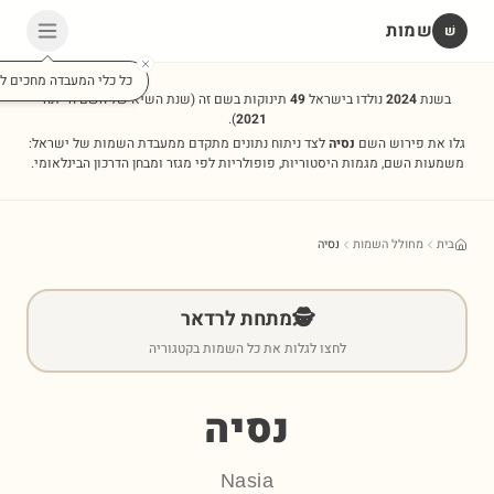
שמות
שׁ
כל כלי המעבדה מחכים לכ
בשנת
2024
נולדו בישראל
49
תינוקות בשם זה
(שנת השיא של השם הייתה
).
2021
גלו את פירוש השם
נסיה
לצד ניתוח נתונים מתקדם ממעבדת השמות של ישראל:
משמעות השם, מגמות היסטוריות, פופולריות לפי מגזר ומבחן הדרכון הבינלאומי.
בית
מחולל השמות
נסיה
🕵️
מתחת לרדאר
לחצו לגלות את כל השמות בקטגוריה
נסיה
Nasia