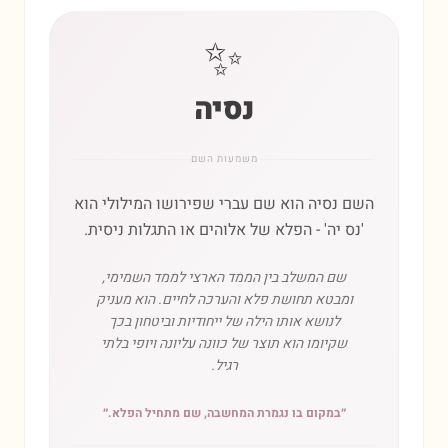
✨
נסיה
משמעות השם
השם נסיה הוא שם עברי שפירושו המילולי הוא
'נס יה' - הפלא של אלוהים או התגלות ניסית.
שם המשלב בין הממד הארצי לממד השמימי,
ומבטא תחושת פלא והערכה לחיים. הוא מעניק
לנושא אותו הילה של ייחודיות וביטחון בכך
שקיומו הוא תוצר של כוונה עליונה ויופי בלתי
רגיל.
״
במקום בו נגמרת המחשבה, שם מתחיל הפלא.
״