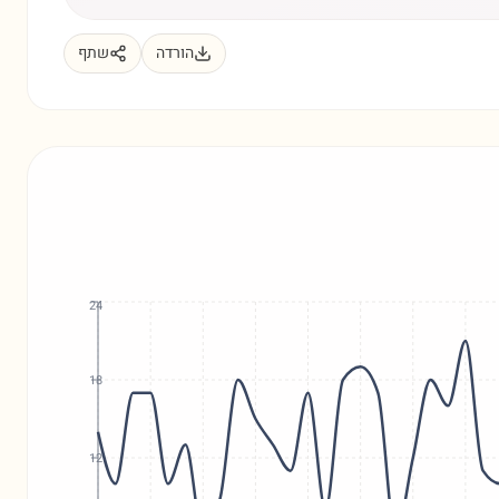
הורדה
שתף
24
18
12