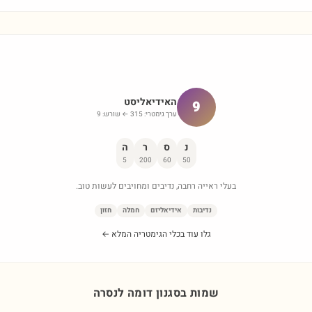
האידיאליסט
9
ערך גימטרי:
315
← שורש:
9
נ
ס
ר
ה
5
200
60
50
בעלי ראייה רחבה, נדיבים ומחויבים לעשות טוב.
נדיבות
אידיאליזם
חמלה
חזון
גלו עוד בכלי הגימטריה המלא ←
שמות בסגנון דומה ל
נסרה