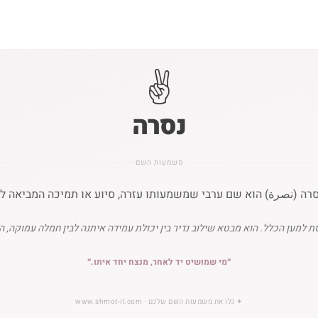
✌️
נסרה
משמעות השם
רה (نصرة) הוא שם ערבי שמשמעותו עזרה, סיוע או תמיכה המביאה לני
 למען הכלל. הוא מבטא שילוב נדיר בין יכולת עמידה איתנה לבין חמלה עמוקה, 
״
מי שמושיט יד לאחר, מנצח יחד איתו.
״
✦
גלו את משמעות השם שלכם
· www.shmot-il.com