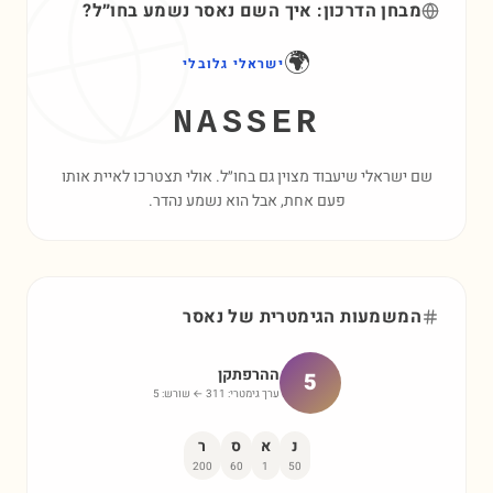
מבחן הדרכון: איך השם
נאסר
נשמע בחו״ל?
🌍
ישראלי גלובלי
NASSER
שם ישראלי שיעבוד מצוין גם בחו״ל. אולי תצטרכו לאיית אותו
פעם אחת, אבל הוא נשמע נהדר.
המשמעות הגימטרית של
נאסר
ההרפתקן
5
ערך גימטרי:
311
← שורש:
5
נ
א
ס
ר
200
60
1
50