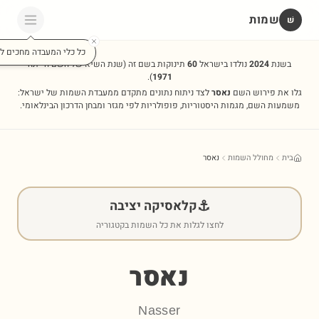
שמות
שׁ
כל כלי המעבדה מחכים לכ
בשנת
2024
נולדו בישראל
60
תינוקות בשם זה
(שנת השיא של השם הייתה
).
1971
גלו את פירוש השם
נאסר
לצד ניתוח נתונים מתקדם ממעבדת השמות של ישראל:
משמעות השם, מגמות היסטוריות, פופולריות לפי מגזר ומבחן הדרכון הבינלאומי.
בית
מחולל השמות
נאסר
⚓
קלאסיקה יציבה
לחצו לגלות את כל השמות בקטגוריה
נאסר
Nasser