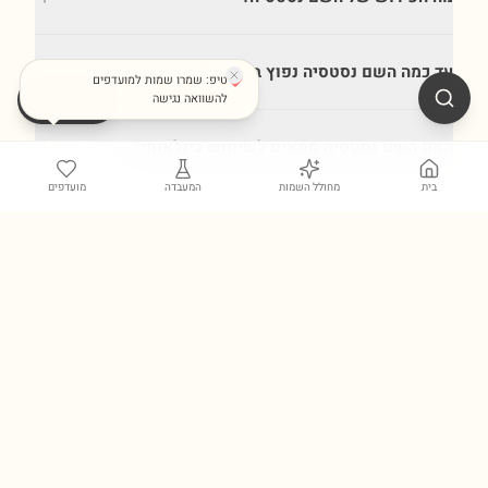
עד כמה השם נסטסיה נפוץ בישראל?
טיפ: שמרו שמות למועדפים
שתפו
להשוואה נגישה
האם השם נסטסיה מתאים לשימוש בינלאומי?
בית
מחולל השמות
המעבדה
מועדפים
גלו עוד כלים במעבדת השמות ←
מקור הנתונים: הלשכה המרכזית לסטטיסטיקה (הלמ"ס), מעודכן לשנת
2024
. למען
שמירה על הפרטיות, שמות שהופיעו פחות מ-5 פעמים בשנה קלנדרית אינם
נכללים במאגר.