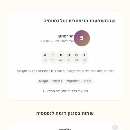
המשמעות הגימטרית של
נסטסיה
ההרפתקן
5
ערך גימטרי:
194
← שורש:
5
נ
ס
ט
ס
י
ה
5
10
60
9
60
50
חובבי חופש, שינויים והרפתקאות. מסתגלים במהירות ומלאי סקרנות.
חופש
הרפתקנות
גמישות
סקרנות
גלו עוד בכלי הגימטריה המלא ←
שמות בסגנון דומה ל
נסטסיה