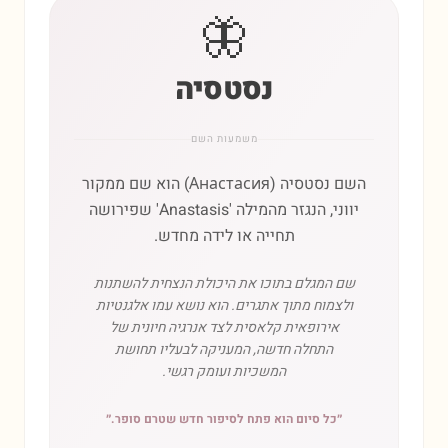
🦋
נסטסיה
משמעות השם
השם נסטסיה (Анастасия) הוא שם ממקור
יווני, הנגזר מהמילה 'Anastasis' שפירושה
תחייה או לידה מחדש.
שם המגלם בתוכו את היכולת הנצחית להשתנות
ולצמוח מתוך אתגרים. הוא נושא עמו אלגנטיות
אירופאית קלאסית לצד אנרגיה חיונית של
התחלה חדשה, המעניקה לבעליו תחושת
המשכיות ועומק רגשי.
״
כל סיום הוא פתח לסיפור חדש שטרם סופר.
״