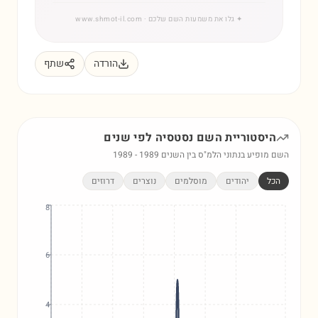
✦
גלו את משמעות השם שלכם
· www.shmot-il.com
הורדה
שתף
היסטוריית השם
נסטסיה
לפי שנים
השם מופיע בנתוני הלמ"ס בין השנים
1989
-
1989
הכל
יהודים
מוסלמים
נוצרים
דרוזים
8
6
4