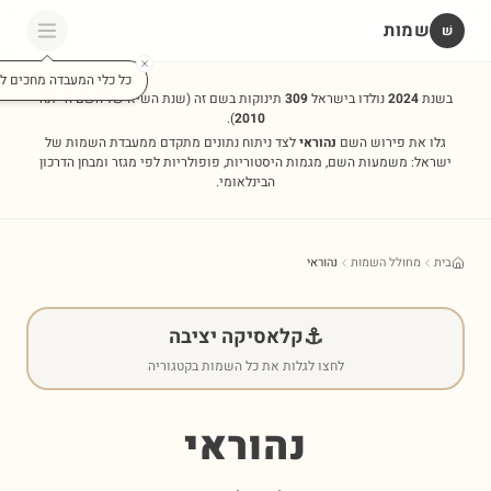
שמות
שׁ
כל כלי המעבדה מחכים לכ
בשנת
2024
נולדו בישראל
309
תינוקות בשם זה
(שנת השיא של השם הייתה
).
2010
גלו את פירוש השם
נהוראי
לצד ניתוח נתונים מתקדם ממעבדת השמות של
ישראל: משמעות השם, מגמות היסטוריות, פופולריות לפי מגזר ומבחן הדרכון
הבינלאומי.
בית
מחולל השמות
נהוראי
⚓
קלאסיקה יציבה
לחצו לגלות את כל השמות בקטגוריה
נהוראי