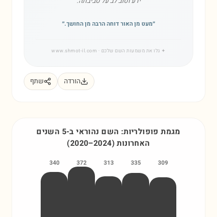
ידע וטוב לב על סביבתה.
״
מעט מן האור דוחה הרבה מן החושך.
״
✦
גלו את משמעות השם שלכם
· www.shmot-il.com
הורדה
שתף
מגמת פופולריות: השם
נהוראי
ב-5 השנים
האחרונות
)
2024
–
2020
(
340
372
313
335
309