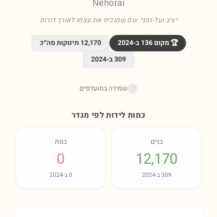
Nehorai
יציב ועל-זמני: שם שמוכיח את עצמו לאורך דורות
🏆 מקום
136
ב-
2024
12,170
תינוקות סה״כ
309
ב-
2024
שמירה במועדפים
כמות לידות לפי מגדר
בנים
בנות
0
12,170
309
ב-
2024
0
ב-
2024