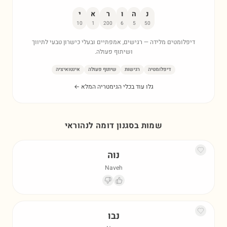
נ
ה
ו
ר
א
י
10
1
200
6
5
50
דיפלומטים מלידה — רגישים, אמפתיים ובעלי כישרון טבעי לתיווך
ושיתוף פעולה.
דיפלומטיה
רגישות
שיתוף פעולה
אינטואיציה
גלו עוד בכלי הגימטריה המלא ←
שמות בסגנון דומה ל
נהוראי
נוה
Naveh
נבו