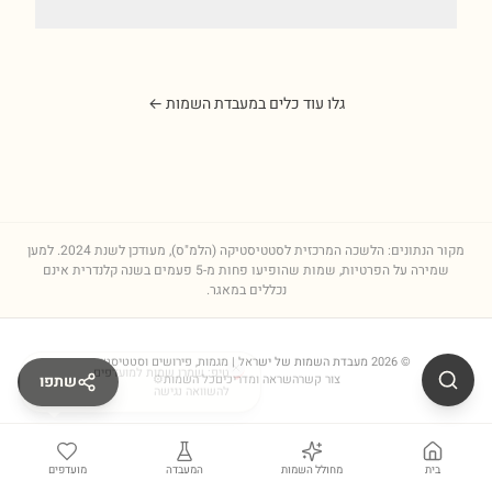
גלו עוד כלים במעבדת השמות ←
מקור הנתונים: הלשכה המרכזית לסטטיסטיקה (הלמ"ס), מעודכן לשנת
2024
. למען
שמירה על הפרטיות, שמות שהופיעו פחות מ-5 פעמים בשנה קלנדרית אינם
נכללים במאגר.
©
2026
מעבדת השמות של ישראל
טיפ: שמרו שמות למועדפים
| מגמות, פירושים וסטטיסטיקות
צור קשר
השראה ומדריכים
כל השמות
⚙
שתפו
להשוואה נגישה
בית
מחולל השמות
המעבדה
מועדפים