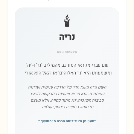
🕯️
נריה
משמעות השם
שם עברי מקראי המורכב מהמילים 'נר' ו-'יה',
ומשמעותו היא 'נר האלוהים' או 'האל הוא אורי'.
השם נריה נושא תדר של הדרכה פנימית ועדינות
עוצמתית. הוא מייצג אישיות המבקשת להאיר
סביבות חשוכות, לא מתוך כפייה, אלא מעצם
נוכחותה המשרה ביטחון ושלווה.
״
מעט מן האור דוחה הרבה מן החושך.
״