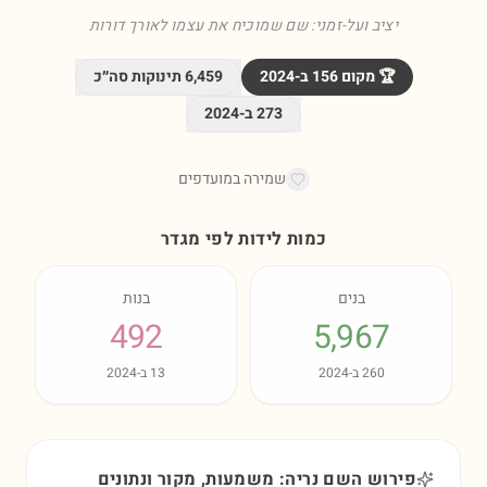
יציב ועל-זמני: שם שמוכיח את עצמו לאורך דורות
🏆 מקום
156
ב-
2024
6,459
תינוקות סה״כ
273
ב-
2024
שמירה במועדפים
כמות לידות לפי מגדר
בנים
בנות
492
5,967
260
ב-
2024
13
ב-
2024
פירוש השם נריה: משמעות, מקור ונתונים