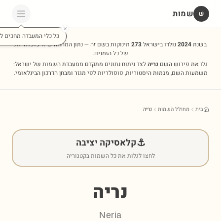
שמות
שׁ
כל כלי המעבדה מחכים לכ
בשנת
2024
נולדו בישראל
273
תינוקות בשם זה — נתון המהווה שיא פופולריות
של כל הזמנים.
גלו את פירוש השם
נריה
לצד ניתוח נתונים מתקדם ממעבדת השמות של ישראל:
משמעות השם, מגמות היסטוריות, פופולריות לפי מגזר ומבחן הדרכון הבינלאומי.
בית
מחולל השמות
נריה
⚓
קלאסיקה יציבה
לחצו לגלות את כל השמות בקטגוריה
נריה
Neria