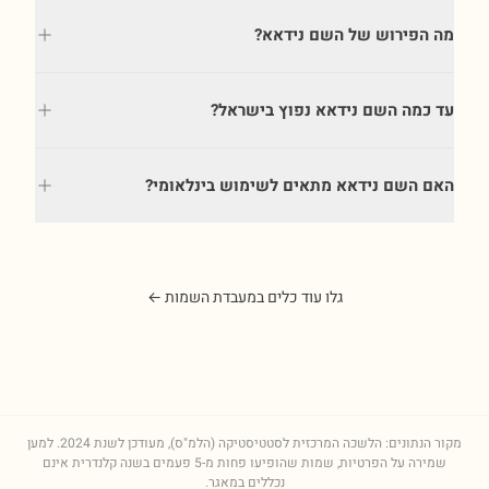
מה הפירוש של השם נידאא?
עד כמה השם נידאא נפוץ בישראל?
האם השם נידאא מתאים לשימוש בינלאומי?
גלו עוד כלים במעבדת השמות ←
מקור הנתונים: הלשכה המרכזית לסטטיסטיקה (הלמ"ס), מעודכן לשנת
2024
. למען
שמירה על הפרטיות, שמות שהופיעו פחות מ-5 פעמים בשנה קלנדרית אינם
נכללים במאגר.