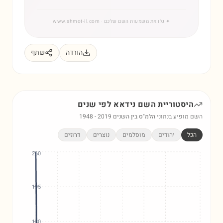
✦
גלו את משמעות השם שלכם
· www.shmot-il.com
הורדה
שתף
היסטוריית השם
נידאא
לפי שנים
השם מופיע בנתוני הלמ"ס בין השנים
2019
-
1948
הכל
יהודים
מוסלמים
נוצרים
דרוזים
260
195
130