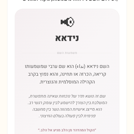
📢
נידאא
משמעות השם
השם נידאא (نداء) הוא שם ערבי שמשמעותו
קריאה, הכרזה או תחינה, והוא נפוץ בקרב
הקהילה המוסלמית והנוצרית.
שם זה נושא תדר של נוכחות שאינה מתפשרת,
המשלבת בין הצורך להישמע לבין עומק רגשי רב.
הוא מייצג אישיות המהווה גשר בין מחשבה
פנימית לבין פעולה בעולם החיצוני.
״
הקול המהדהד מן הלב מגיע אל הלב.
״