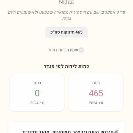
Nidaa
פריט אספנים: שם עם היסטוריה מפוארת שכמעט ולא שומעים היום
בגינה
465
תינוקות סה״כ
שמירה במועדפים
כמות לידות לפי מגדר
בנות
בנים
0
465
0
ב-
2024
0
ב-
2024
פירוש השם נידאא: משמעות, מקור ונתונים