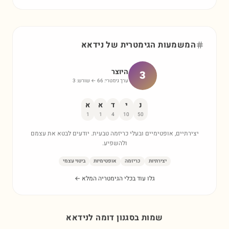
המשמעות הגימטרית של
נידאא
היוצר
3
ערך גימטרי:
66
← שורש:
3
נ
י
ד
א
א
1
1
4
10
50
יצירתיים, אופטימיים ובעלי כריזמה טבעית. יודעים לבטא את עצמם
ולהשפיע.
יצירתיות
כריזמה
אופטימיות
ביטוי עצמי
גלו עוד בכלי הגימטריה המלא ←
שמות בסגנון דומה ל
נידאא