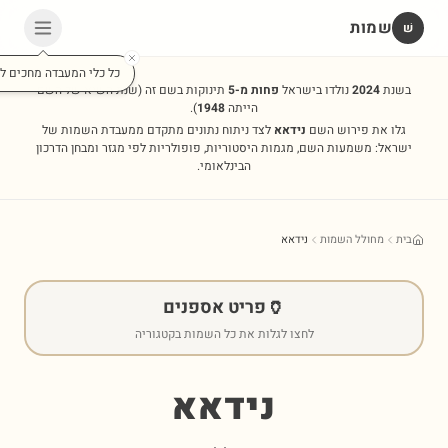
שמות
שׁ
כל כלי המעבדה מחכים לכ
בשנת
2024
נולדו בישראל
פחות מ-5
תינוקות בשם זה
(שנת השיא של השם
הייתה
1948
).
גלו את פירוש השם
נידאא
לצד ניתוח נתונים מתקדם ממעבדת השמות של
ישראל: משמעות השם, מגמות היסטוריות, פופולריות לפי מגזר ומבחן הדרכון
הבינלאומי.
בית
מחולל השמות
נידאא
🏺
פריט אספנים
לחצו לגלות את כל השמות בקטגוריה
נידאא