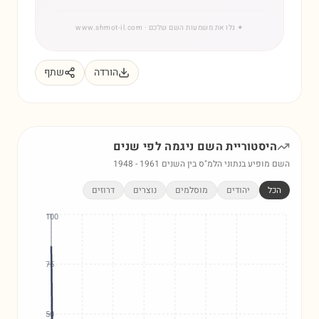
✦
גלו את משמעות השם שלכם
· www.shmot-il.com
הורדה
שתף
היסטוריית השם
ניגמה
לפי שנים
השם מופיע בנתוני הלמ"ס בין השנים
1961
-
1948
הכל
יהודים
מוסלמים
נוצרים
דרוזים
100
75
50