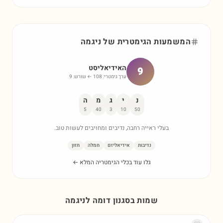
המשמעות הגימטרית של
ניגמה
האידיאליסט
9
ערך גימטרי:
108
← שורש:
9
נ
י
ג
מ
ה
5
40
3
10
50
בעלי ראייה רחבה, נדיבים ומחויבים לעשות טוב.
נדיבות
אידיאליזם
חמלה
חזון
גלו עוד בכלי הגימטריה המלא ←
שמות בסגנון דומה ל
ניגמה