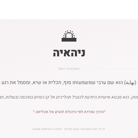
🌅
ניהאיה
משמעות השם
(نهاية) הוא שם ערבי שמשמעותו סוף, תכלית או שיא, ומסמל את רגע ה
וק. הוא מבטא אישיות היודעת להוביל תהליכים אל קו הסיום בחוכמה ובשלות, 
״
הדרך נמדדת לפי היכולת להגיע אל תכליתה.
״
✦
גלו את משמעות השם שלכם
· www.shmot-il.com