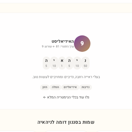
האידיאליסט
9
ערך גימטרי:
81
← שורש:
9
נ
י
ה
א
י
ה
5
10
1
5
10
50
בעלי ראייה רחבה, נדיבים ומחויבים לעשות טוב.
נדיבות
אידיאליזם
חמלה
חזון
גלו עוד בכלי הגימטריה המלא ←
שמות בסגנון דומה ל
ניהאיה