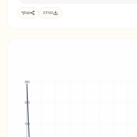
הורדה
שתף
380
285
190