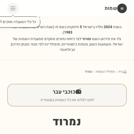
שמות
שׁ
כל כלי המעבדה מחכים לכ
בשנת
2024
נולדו בישראל
5
תינוקות בשם זה
(שנת השיא של השם הייתה
).
1983
גלו את פירוש השם
נמרוד
לצד ניתוח נתונים מתקדם ממעבדת השמות של
ישראל: משמעות השם, מגמות היסטוריות, פופולריות לפי מגזר ומבחן הדרכון
הבינלאומי.
בית
מחולל השמות
נמרוד
📻
כוכבי עבר
לחצו לגלות את כל השמות בקטגוריה
נמרוד