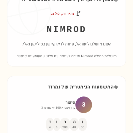
🚩
זהירות, סלנג
NIMROD
השם מושלם לישראל, פחות לרילוקיישן בסיליקון ואלי.
באנגלית המילה Nimrod מזוהה לעיתים עם סלנג שמשמעותו ׳טיפש׳.
המשמעות הגימטרית של
נמרוד
היוצר
3
ערך גימטרי:
300
← שורש:
3
נ
מ
ר
ו
ד
4
6
200
40
50