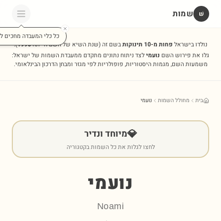
שמות
שׁ
כל כלי המעבדה מחכים לכ
נולדו בישראל
פחות מ-10 תינוקות
בשם זה
(שנת השיא של השם הייתה
1996
).
גלו את פירוש השם
נועמי
לצד ניתוח נתונים מתקדם ממעבדת השמות של ישראל:
משמעות השם, מגמות היסטוריות, פופולריות לפי מגזר ומבחן הדרכון הבינלאומי.
בית
מחולל השמות
נועמי
💎
מיוחד ונדיר
לחצו לגלות את כל השמות בקטגוריה
נועמי
Noami