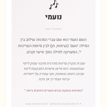
🎶
נועמי
משמעות השם
השם נועמי הוא שם עברי המהווה שילוב בין
המילה 'נועם' (נעימות, חן) לבין סיומת השייכות
'י', המעניקה למילה נופך אישי וקרוב.
שם זה מקרין עדינות מודרנית וחיבור עמוק ליופי
שבפשטות. הוא מייצג אישיות המבקשת ליצור
סביבה נינוחה ומאוזנת, תוך שמירה על ייחודיות
וביטוי עצמי רך אך נוכח.
״
בנעימות ובשקט נבנים הגשרים החזקים ביותר.
״
✦
גלו את משמעות השם שלכם
· www.shmot-il.com