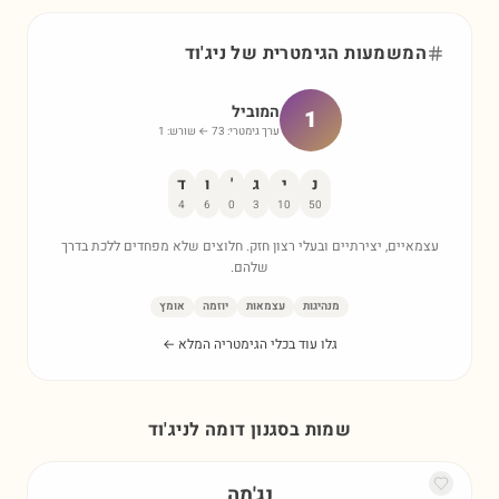
המשמעות הגימטרית של
ניג'וד
המוביל
1
ערך גימטרי:
73
← שורש:
1
נ
י
ג
'
ו
ד
4
6
0
3
10
50
עצמאיים, יצירתיים ובעלי רצון חזק. חלוצים שלא מפחדים ללכת בדרך
שלהם.
מנהיגות
עצמאות
יוזמה
אומץ
גלו עוד בכלי הגימטריה המלא ←
שמות בסגנון דומה ל
ניג'וד
נג'מה