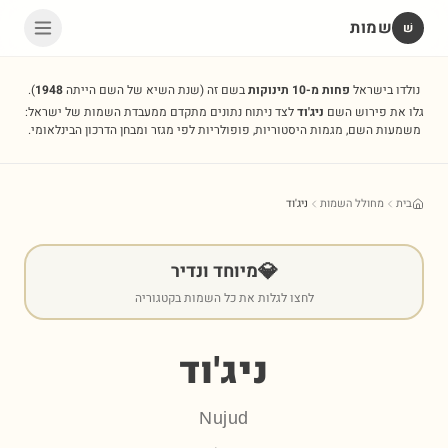
שמות
שׁ
נולדו בישראל
פחות מ-10 תינוקות
בשם זה
(שנת השיא של השם הייתה
1948
).
גלו את פירוש השם
ניג'וד
לצד ניתוח נתונים מתקדם ממעבדת השמות של ישראל:
משמעות השם, מגמות היסטוריות, פופולריות לפי מגזר ומבחן הדרכון הבינלאומי.
בית
מחולל השמות
ניג'וד
💎
מיוחד ונדיר
לחצו לגלות את כל השמות בקטגוריה
ניג'וד
Nujud