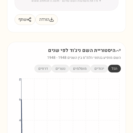
✦
גלו את משמעות השם שלכם
· www.shmot-il.com
הורדה
שתף
היסטוריית השם
ניג'וד
לפי שנים
השם מופיע בנתוני הלמ"ס בין השנים
1948
-
1948
הכל
יהודים
מוסלמים
נוצרים
דרוזים
8
6
4