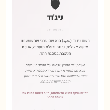
🛡️
ניג'וד
משמעות השם
השם ניג'וד (نجود) הוא שם ערבי שמשמעותו
אישה אצילית, נבונה ובעלת תושייה, או כזו
הניצבת בפסגת ההר.
השם ניג'וד מקרין נוכחות של מנהיגות טבעית
ושאיפה מתמדת לגבהים. הוא מסמל אישיות
שאינה חוששת ממרחבים ומסוגלת להוביל מתוך
חוכמה ויושרה עמוקה.
״
מי ששואף להגיע אל הפסגה, חייב לשאת בתוכו את
עוצמת ההר.
״