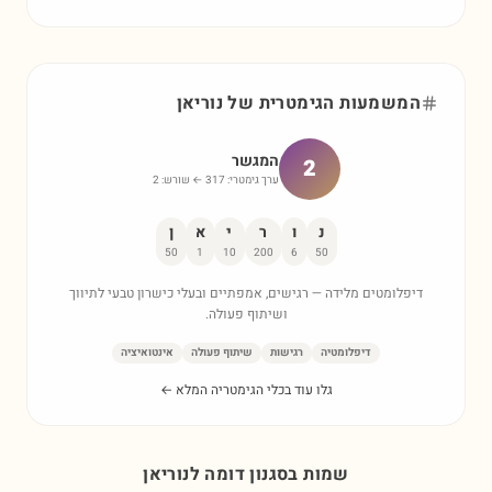
המשמעות הגימטרית של
נוריאן
המגשר
2
ערך גימטרי:
317
← שורש:
2
נ
ו
ר
י
א
ן
50
1
10
200
6
50
דיפלומטים מלידה — רגישים, אמפתיים ובעלי כישרון טבעי לתיווך
ושיתוף פעולה.
דיפלומטיה
רגישות
שיתוף פעולה
אינטואיציה
גלו עוד בכלי הגימטריה המלא ←
שמות בסגנון דומה ל
נוריאן