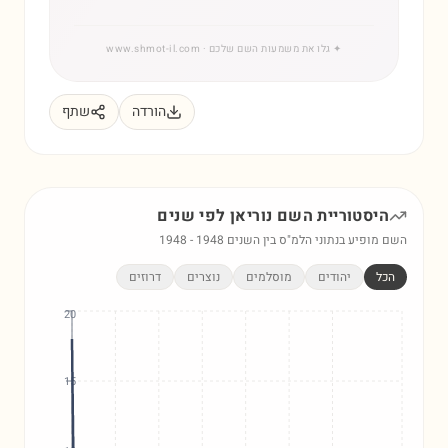
✦
גלו את משמעות השם שלכם
· www.shmot-il.com
הורדה
שתף
היסטוריית השם
נוריאן
לפי שנים
השם מופיע בנתוני הלמ"ס בין השנים
1948
-
1948
הכל
יהודים
מוסלמים
נוצרים
דרוזים
20
15