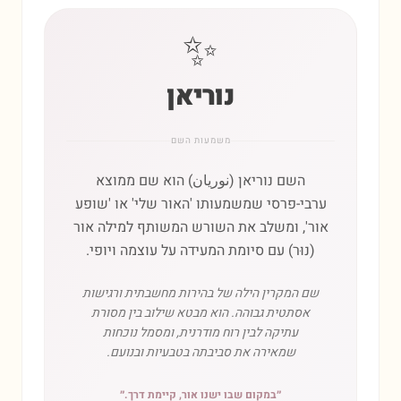
✨
נוריאן
משמעות השם
השם נוריאן (نوريان) הוא שם ממוצא
ערבי-פרסי שמשמעותו 'האור שלי' או 'שופע
אור', ומשלב את השורש המשותף למילה אור
(נוּר) עם סיומת המעידה על עוצמה ויופי.
שם המקרין הילה של בהירות מחשבתית ורגישות
אסתטית גבוהה. הוא מבטא שילוב בין מסורת
עתיקה לבין רוח מודרנית, ומסמל נוכחות
שמאירה את סביבתה בטבעיות ובנועם.
״
במקום שבו ישנו אור, קיימת דרך.
״