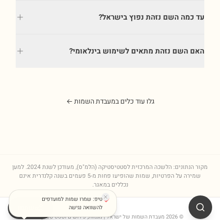
עד כמה השם נזהת נפוץ בישראל?
האם השם נזהת מתאים לשימוש בינלאומי?
גלו עוד כלים במעבדת השמות ←
מקור הנתונים: הלשכה המרכזית לסטטיסטיקה (הלמ"ס), מעודכן לשנת
2024
. למען
שמירה על הפרטיות, שמות שהופיעו פחות מ-5 פעמים בשנה קלנדרית אינם
נכללים במאגר.
טיפ: שמרו שמות למועדפים
שתפו
להשוואה נגישה
©
2026
מעבדת השמות של ישראל
| מגמות, פירושים וסטטיסטיקות