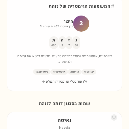
המשמעות הגימטרית של
נזהת
היוצר
3
ערך גימטרי:
462
← שורש:
3
נ
ז
ה
ת
400
5
7
50
יצירתיים, אופטימיים ובעלי כריזמה טבעית. יודעים לבטא את עצמם
ולהשפיע.
יצירתיות
כריזמה
אופטימיות
ביטוי עצמי
גלו עוד בכלי הגימטריה המלא ←
שמות בסגנון דומה ל
נזהת
נאיפה
Nayefa