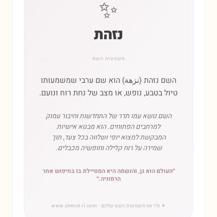
✨
נזהת
משמעות השם
השם נזהת (نزهة) הוא שם ערבי שמשמעותו
טיול בטבע, נופש, או מצב של נחת רוח ונועם.
השם נושא עמו תדר של התחדשות וחיבור עמוק
למרחבים הפתוחים. הוא מבטא אישיות
המבקשת למצוא יופי ושלווה בכל צעד, תוך
שמירה על רוח קלילה וחופשיה מכבלים.
״
העולם הוא גן, והנשמה היא המטיילת בו בחיפוש אחר
הרמוניה.
״
✦
גלו את משמעות השם שלכם
· www.shmot-il.com