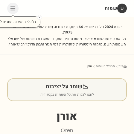
שמות
שׁ
כל כלי המעבדה מחכים לכ
בשנת
2024
נולדו בישראל
64
תינוקות בשם זה
(שנת השיא של השם הייתה
).
1975
גלו את פירוש השם
אורן
לצד ניתוח נתונים מתקדם ממעבדת השמות של ישראל:
משמעות השם, מגמות היסטוריות, פופולריות לפי מגזר ומבחן הדרכון הבינלאומי.
בית
מחולל השמות
אורן
📉
שומר על יציבות
לחצו לגלות את כל השמות בקטגוריה
אורן
Oren