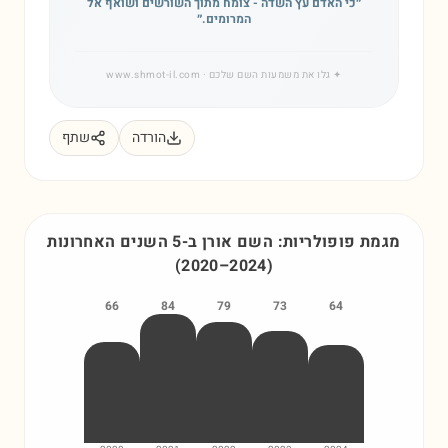
״
כי האדם עץ השדה - צומח מתוך השורשים ושואף אל
המרומים.
״
✦
גלו את משמעות השם שלכם
· www.shmot-il.com
הורדה
שתף
מגמת פופולריות: השם
אורן
ב-5 השנים האחרונות
(
2020
–
2024
)
66
84
79
73
64