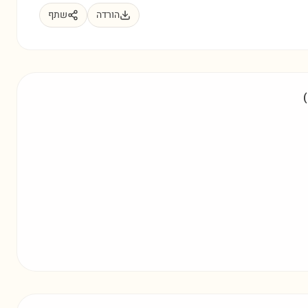
הורדה
שתף
(