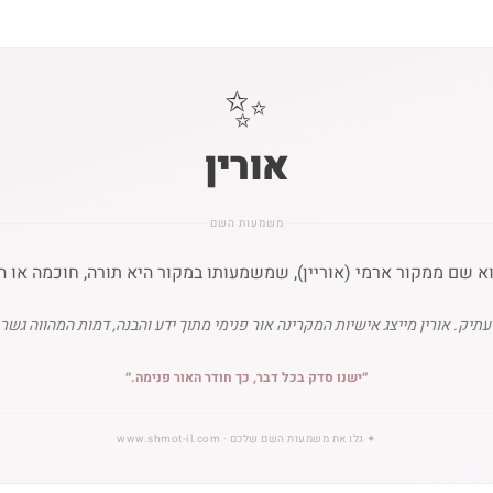
✨
אורין
משמעות השם
א שם ממקור ארמי (אוריין), שמשמעותו במקור היא תורה, חוכמה או ה
יק. אורין מייצג אישיות המקרינה אור פנימי מתוך ידע והבנה, דמות המהווה גשר בי
״
ישנו סדק בכל דבר, כך חודר האור פנימה.
״
✦
גלו את משמעות השם שלכם
· www.shmot-il.com