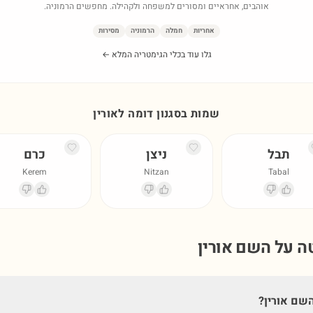
אוהבים, אחראיים ומסורים למשפחה ולקהילה. מחפשים הרמוניה.
אחריות
חמלה
הרמוניה
מסירות
גלו עוד בכלי הגימטריה המלא ←
שמות בסגנון דומה ל
אורין
תבל
ניצן
כרם
Kerem
Nitzan
Tabal
טה על השם
אורין
שם אורין?