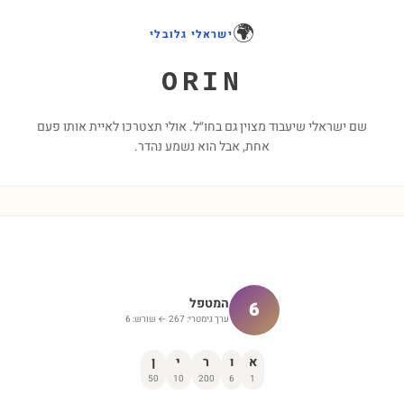
🌍
ישראלי גלובלי
ORIN
שם ישראלי שיעבוד מצוין גם בחו״ל. אולי תצטרכו לאיית אותו פעם
אחת, אבל הוא נשמע נהדר.
המטפל
6
ערך גימטרי:
267
← שורש:
6
א
ו
ר
י
ן
50
10
200
6
1