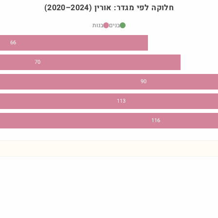
חלוקה לפי מגדר:
אורין
)
2024
–
2020
(
בנים
בנות
66
70
90
113
116