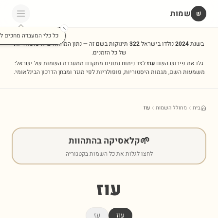
שמות
שׁ
כל כלי המעבדה מחכים לכ
בשנת
2024
נולדו בישראל
322
תינוקות בשם זה — נתון המהווה שיא פופולריות
של כל הזמנים.
גלו את פירוש השם
עוז
לצד ניתוח נתונים מתקדם ממעבדת השמות של ישראל:
משמעות השם, מגמות היסטוריות, פופולריות לפי מגזר ומבחן הדרכון הבינלאומי.
בית
מחולל השמות
עוז
🌱
קלאסיקה בהתהוות
לחצו לגלות את כל השמות בקטגוריה
עוז
עוז
עז