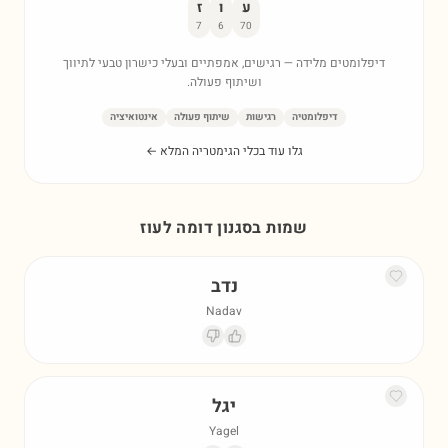
ע
ו
ז
7
6
70
דיפלומטים מלידה — רגישים, אמפתיים ובעלי כישרון טבעי לתיווך
ושיתוף פעולה.
דיפלומטיה
רגישות
שיתוף פעולה
אינטואיציה
גלו עוד בכלי הגימטריה המלא ←
שמות בסגנון דומה ל
עוז
נדב
Nadav
יגל
Yagel