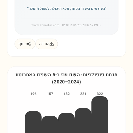
״
העוז אינו היעדר הפחד, אלא היכולת לפעול מתוכו.
״
✦
גלו את משמעות השם שלכם
· www.shmot-il.com
הורדה
שתף
מגמת פופולריות: השם
עוז
ב-5 השנים האחרונות
(
2020
–
2024
)
196
157
182
221
322