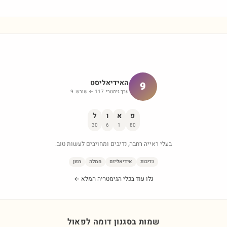
האידיאליסט
9
ערך גימטרי:
117
← שורש:
9
פ
א
ו
ל
30
6
1
80
בעלי ראייה רחבה, נדיבים ומחויבים לעשות טוב.
נדיבות
אידיאליזם
חמלה
חזון
גלו עוד בכלי הגימטריה המלא ←
שמות בסגנון דומה ל
פאול