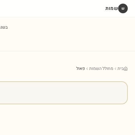
שמות
שׁ
בשנ
בית
מחולל השמות
פאול