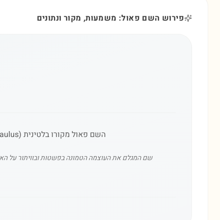
פירוש השם פאול: משמעות, מקור ונתונים
השם פאול מקורו בלטינית (Paulus) ומשמעותו 'קטן' או 'צנוע'. השם נפוץ בקרב הקהילה הנוצרית בישראל ובעולם, על שם פאולוס השליח.
שם המגלם את העוצמה הטמונה בפשטות ובוויתור על האגו