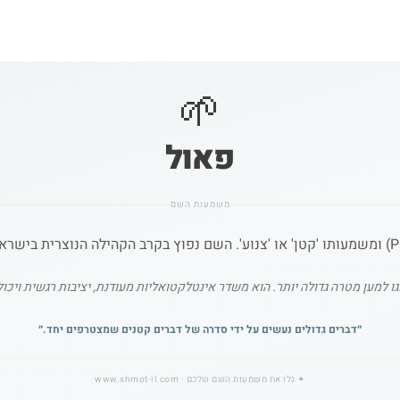
🌱
פאול
משמעות השם
 למען מטרה גדולה יותר. הוא משדר אינטלקטואליות מעודנת, יציבות רגשית ויכ
״
דברים גדולים נעשים על ידי סדרה של דברים קטנים שמצטרפים יחד.
״
✦
גלו את משמעות השם שלכם
· www.shmot-il.com