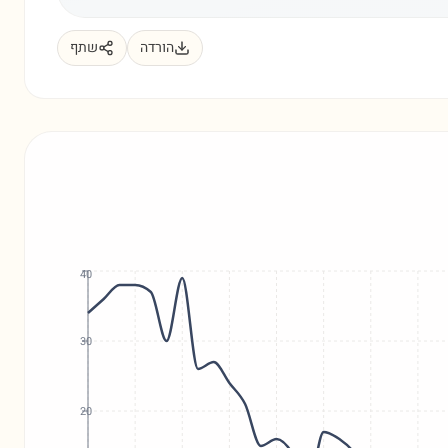
הורדה
שתף
40
30
20