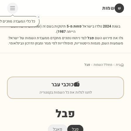
שמות
שׁ
כל כלי המעבדה מחכים לכ
בשנת
2024
נולדו בישראל
פחות מ-5
תינוקות בשם זה
(שנת השיא של השם
הייתה
1987
).
גלו את פירוש השם
פבל
לצד ניתוח נתונים מתקדם ממעבדת השמות של ישראל:
משמעות השם, מגמות היסטוריות, פופולריות לפי מגזר ומבחן הדרכון הבינלאומי.
בית
מחולל השמות
פבל
📻
כוכבי עבר
לחצו לגלות את כל השמות בקטגוריה
פבל
פבל
פאבל