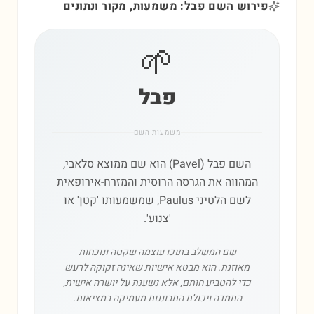
פירוש השם פבל: משמעות, מקור ונתונים
🌱
פבל
משמעות השם
השם פבל (Pavel) הוא שם ממוצא סלאבי,
המהווה את הגרסה הרוסית והמזרח-אירופאית
לשם הלטיני Paulus, שמשמעותו 'קטן' או
'צנוע'.
שם המשלב בתוכו עוצמה שקטה ונוכחות
מאוזנת. הוא מבטא אישיות שאינה זקוקה לרעש
כדי להטביע חותם, אלא נשענת על יושרה אישית,
התמדה ויכולת התבוננות מעמיקה במציאות.