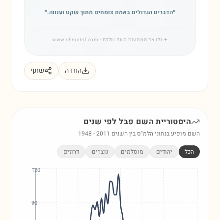
״
הדברים הגדולים באמת צומחים מתוך שקט וענווה.
״
✦
גלו את משמעות השם שלכם
· www.shmot-il.com
הורדה
שתף
היסטוריית השם
פבל
לפי שנים
השם מופיע בנתוני הלמ"ס בין השנים
2011
-
1948
הכל
יהודים
מוסלמים
נוצרים
דרוזים
120
90