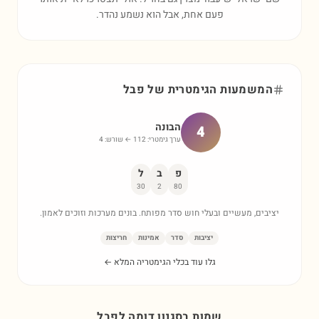
פעם אחת, אבל הוא נשמע נהדר.
המשמעות הגימטרית של
פבל
הבונה
4
ערך גימטרי:
112
← שורש:
4
פ
ב
ל
30
2
80
יציבים, מעשיים ובעלי חוש סדר מפותח. בונים מערכות וזוכים לאמון.
יציבות
סדר
אמינות
חריצות
גלו עוד בכלי הגימטריה המלא ←
שמות בסגנון דומה ל
פבל