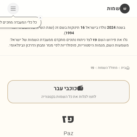
שמות
שׁ
כל כלי המעבדה מחכים לכ
בשנת
2024
נולדו בישראל
16
תינוקות בשם זה
(שנת השיא של השם הייתה
).
1994
גלו את פירוש השם
פז
לצד ניתוח נתונים מתקדם ממעבדת השמות של ישראל:
משמעות השם, מגמות היסטוריות, פופולריות לפי מגזר ומבחן הדרכון הבינלאומי.
בית
מחולל השמות
פז
📻
כוכבי עבר
לחצו לגלות את כל השמות בקטגוריה
פז
Paz