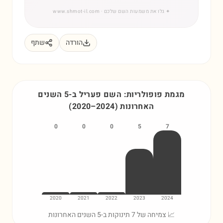
✦
גלו את משמעות השם שלכם
· www.shmot-il.com
הורדה
שתף
מגמת פופולריות: השם
פעריל
ב-5 השנים
האחרונות
)
2024
–
2020
(
0
0
0
5
7
2020
2021
2022
2023
2024
📈 צמיחה של 7 תינוקות ב-5 השנים האחרונות