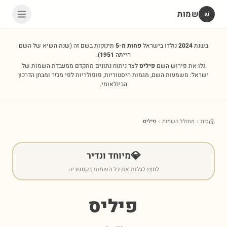
שמות
שׁ
בשנת
2024
נולדו בישראל
פחות מ-5
תינוקות בשם זה
(שנת השיא של השם
הייתה
1951
).
גלו את פירוש השם
פיליס
לצד ניתוח נתונים מתקדם ממעבדת השמות של
ישראל: משמעות השם, מגמות היסטוריות, פופולריות לפי מגזר ומבחן הדרכון
הבינלאומי.
בית
מחולל השמות
פיליס
💎
מיוחד ונדיר
לחצו לגלות את כל השמות בקטגוריה
פיליס