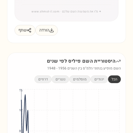
✦
גלו את משמעות השם שלכם
· www.shmot-il.com
הורדה
שתף
היסטוריית השם
פיליס
לפי שנים
השם מופיע בנתוני הלמ"ס בין השנים
1956
-
1948
הכל
יהודים
מוסלמים
נוצרים
דרוזים
16
12
8