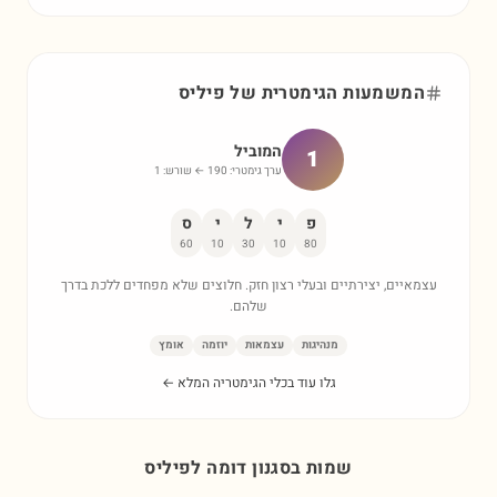
המשמעות הגימטרית של
פיליס
המוביל
1
ערך גימטרי:
190
← שורש:
1
פ
י
ל
י
ס
60
10
30
10
80
עצמאיים, יצירתיים ובעלי רצון חזק. חלוצים שלא מפחדים ללכת בדרך
שלהם.
מנהיגות
עצמאות
יוזמה
אומץ
גלו עוד בכלי הגימטריה המלא ←
שמות בסגנון דומה ל
פיליס