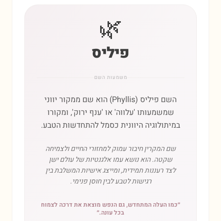
🌿
פיליס
משמעות השם
השם פיליס (Phyllis) הוא שם ממקור יווני
שמשמעותו 'עלווה' או 'ענף ירוק', ומקורו
במיתולוגיה היוונית כסמל להתחדשות הטבע.
שם המקרין חיבור עמוק למחזורי החיים ולצמיחה
שקטה. הוא נושא עמו אלגנטיות של עולם ישן
לצד רעננות תמידית, ומייצג אישיות המשלבת בין
רגישות לטבע לבין חוסן פנימי.
״
כמו העלה המתחדש, גם הנפש מוצאת את דרכה לצמוח
בכל עונה.
״