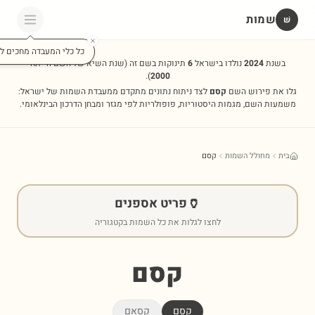
שמות
שׁ
כל כלי המעבדה מחכים לכ
בשנת
2024
נולדו בישראל
6
תינוקות בשם זה
(שנת השיא של השם הייתה
).
2000
גלו את פירוש השם
קסם
לצד ניתוח נתונים מתקדם ממעבדת השמות של ישראל:
משמעות השם, מגמות היסטוריות, פופולריות לפי מגזר ומבחן הדרכון הבינלאומי.
בית
מחולל השמות
קסם
🏺
פריט אספנים
לחצו לגלות את כל השמות בקטגוריה
קסם
קסם
קסאם