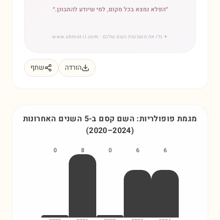
״
הפלא נמצא בכל מקום, למי שיודע להתבונן.
״
✦
גלו את משמעות השם שלכם
· www.shmot-il.com
הורדה
שתף
מגמת פופולריות: השם
קסם
ב-5 השנים האחרונות
(
2020
–
2024
)
0
8
0
6
6