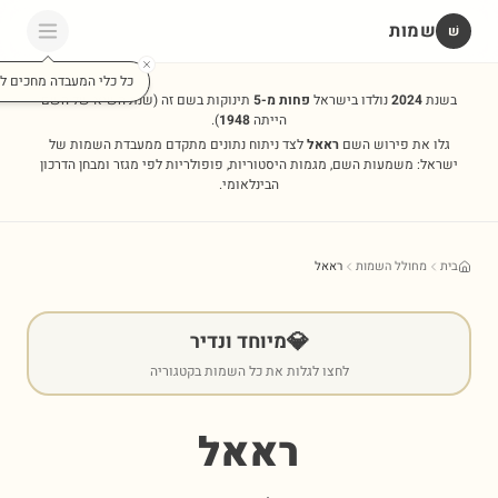
שמות
שׁ
כל כלי המעבדה מחכים לכ
בשנת
2024
נולדו בישראל
פחות מ-5
תינוקות בשם זה
(שנת השיא של השם
הייתה
1948
).
גלו את פירוש השם
ראאל
לצד ניתוח נתונים מתקדם ממעבדת השמות של
ישראל: משמעות השם, מגמות היסטוריות, פופולריות לפי מגזר ומבחן הדרכון
הבינלאומי.
בית
מחולל השמות
ראאל
💎
מיוחד ונדיר
לחצו לגלות את כל השמות בקטגוריה
ראאל