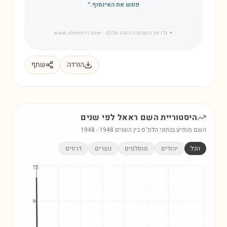
פוגש את האינסוף.
״
✦
גלו את משמעות השם שלכם
· www.shmot-il.com
הורדה
שתף
היסטוריית השם
ראאל
לפי שנים
השם מופיע בנתוני הלמ"ס בין השנים
1948
-
1948
הכל
יהודים
מוסלמים
נוצרים
דרוזים
12
9