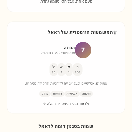
פעם אחת, אבל הוא נשמע נהדר.
המשמעות הגימטרית של
ראאל
ההוגה
7
ערך גימטרי:
232
← שורש:
7
ר
א
א
ל
30
1
1
200
עמוקים, אנליטיים ובעלי נטייה לרוחניות ולחקירה פנימית.
חוכמה
אנליטיות
רוחניות
עומק
גלו עוד בכלי הגימטריה המלא ←
שמות בסגנון דומה ל
ראאל