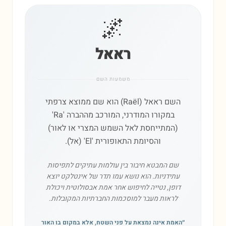
🌌
ראאל
משמעות השם
השם ראאל (Raël) הוא שם ממוצא צרפתי
במקורו המודרני, המורכב מההברה 'Ra'
(המתייחסת לאל השמש המצרי או לאור)
והסיומת התאופורית 'El' (אל).
שם המבטא חיבור בין עולמות עתיקים לתפיסות
עתידניות. הוא נושא עמו תדר של אינטלקט יוצא
דופן, נטייה לחיפוש אחר אמת אבסולוטית ויכולת
לראות מעבר למוסכמות החברתיות המקובלות.
״
האמת אינה נמצאת על פני השטח, אלא במקום בו האור