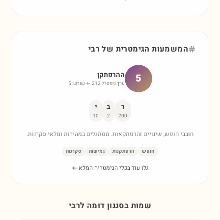
המשמעות הגימטרית של
רבי
ההרפתקן
5
ערך גימטרי:
212
← שורש:
5
ר
ב
י
10
2
200
חובבי חופש, שינויים והרפתקאות. מסתגלים במהירות ומלאי סקרנות.
חופש
הרפתקנות
גמישות
סקרנות
גלו עוד בכלי הגימטריה המלא ←
שמות בסגנון דומה ל
רבי