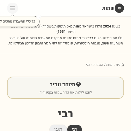
שמות
שׁ
כל כלי המעבדה מחכים לכ
בשנת
2024
נולדו בישראל
פחות מ-5
תינוקות בשם זה
(שנת השיא של השם
הייתה
1951
).
גלו את פירוש השם
רבי
לצד ניתוח נתונים מתקדם ממעבדת השמות של ישראל:
משמעות השם, מגמות היסטוריות, פופולריות לפי מגזר ומבחן הדרכון הבינלאומי.
בית
מחולל השמות
רבי
💎
מיוחד ונדיר
לחצו לגלות את כל השמות בקטגוריה
רבי
רבי
ראבי