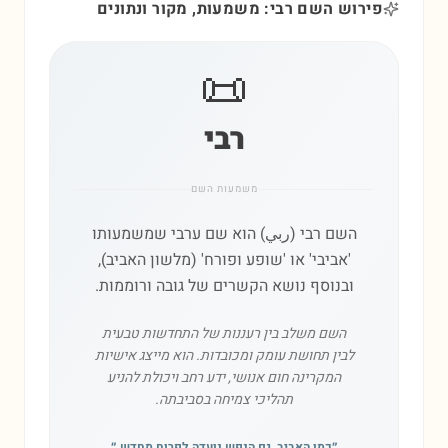
פירוש השם רבי: משמעות, מקור ונתונים
📜
רבי
משמעות השם
השם רבי (ربي) הוא שם ערבי שמשמעותו
'אביבי' או 'שופע ופורח' (מלשון האביב),
ובנוסף נושא הקשרים של גובה ורוממות.
השם משלב בין רעננות של התחדשות טבעית
לבין תחושת עומק ומכובדות. הוא מייצג אישיות
המקרינה חום אנושי, ידע רחב ויכולת להניע
תהליכי צמיחה בסביבתה.
״
כמו האביב, גם הנפש נועדה לפרוח מחדש.
״