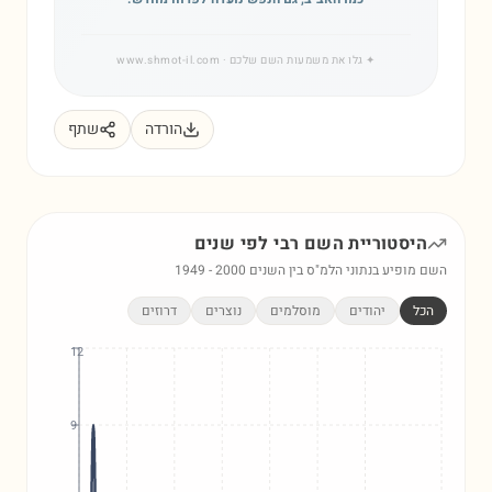
✦
גלו את משמעות השם שלכם
· www.shmot-il.com
הורדה
שתף
היסטוריית השם
רבי
לפי שנים
השם מופיע בנתוני הלמ"ס בין השנים
2000
-
1949
הכל
יהודים
מוסלמים
נוצרים
דרוזים
12
9