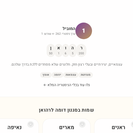
המוביל
1
ערך גימטרי:
262
← שורש:
1
ר
ה
ו
א
ן
50
1
6
5
200
עצמאיים, יצירתיים ובעלי רצון חזק. חלוצים שלא מפחדים ללכת בדרך שלהם.
מנהיגות
עצמאות
יוזמה
אומץ
גלו עוד בכלי הגימטריה המלא ←
שמות בסגנון דומה ל
רהואן
ראנים
מארים
נאיפה