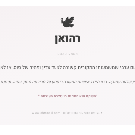
🕊️
רהואן
משמעות השם
ם ערבי שמשמעותו המקורית קשורה לצעד עדין ומהיר של סוס, או לאד
שלווה עמוקה. הוא מייצג אישיות המשרה ביטחון על סביבתה מתוך ענווה, וניחנת בי
״
השקט הוא המקום בו נוצרת העוצמה.
״
✦
גלו את משמעות השם שלכם
· www.shmot-il.com