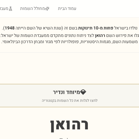
עמוד הבית
מחולל השמות
מעבד
נולדו בישראל
פחות מ-10 תינוקות
בשם זה
(שנת השיא של השם הייתה
1948
).
גלו את פירוש השם
רהואן
לצד ניתוח נתונים מתקדם ממעבדת השמות של ישראל:
משמעות השם, מגמות היסטוריות, פופולריות לפי מגזר ומבחן הדרכון הבינלאומי.
💎
מיוחד ונדיר
לחצו לגלות את כל השמות בקטגוריה
רהואן