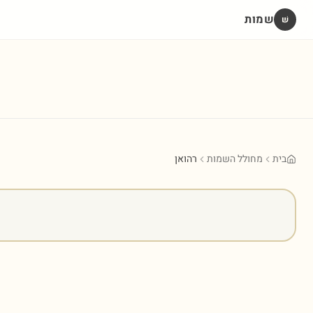
שמות
שׁ
בית
מחולל השמות
רהואן