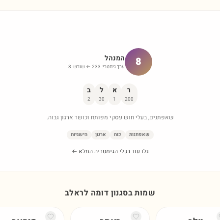
המנהל
8
ערך גימטרי:
233
← שורש:
8
ר
א
ל
ב
2
30
1
200
שאפתנים, בעלי חוש עסקי מפותח וכושר ארגון גבוה.
שאפתנות
כוח
ארגון
הישגיות
גלו עוד בכלי הגימטריה המלא ←
שמות בסגנון דומה ל
ראלב