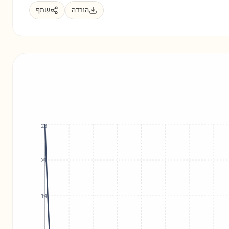
הורדה
שתף
28
21
14