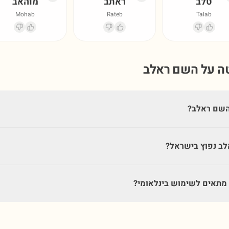
טלב
ראתב
מוהאב
Mohab
Rateb
Talab
טה על השם
ראלב
השם ראלב?
ב נפוץ בישראל?
תאים לשימוש בינלאומי?