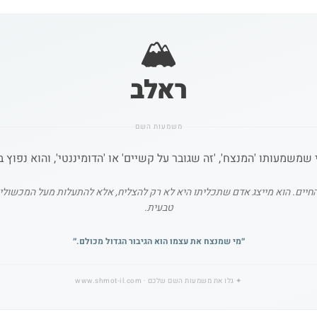
🏔️
ראלב
משמעות השם
משמעותו 'המנצח', 'זה שגובר על קשיים' או 'הדומיננטי', והוא נפוץ ב
חיים. הוא מייצג אדם שתכליתו היא לא רק להצליח, אלא להתעלות מעל המכשולים 
טבעית.
״
מי שמנצח את עצמו הוא הגיבור הגדול מכולם.
״
✦
גלו את משמעות השם שלכם
· www.shmot-il.com