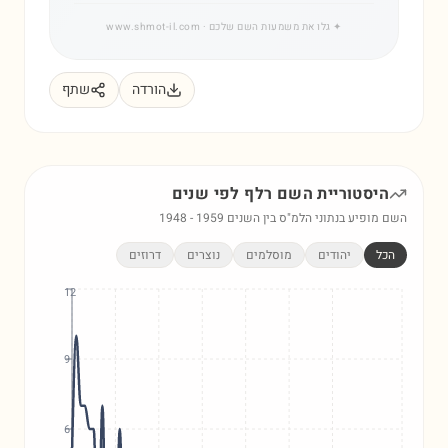
✦
גלו את משמעות השם שלכם
· www.shmot-il.com
הורדה
שתף
היסטוריית השם
רלף
לפי שנים
השם מופיע בנתוני הלמ"ס בין השנים
1959
-
1948
הכל
יהודים
מוסלמים
נוצרים
דרוזים
12
9
6