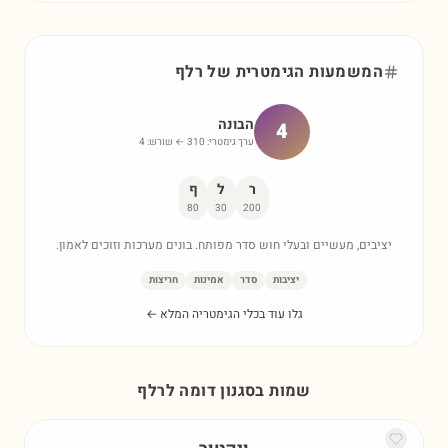
המשמעות הגימטרית של
רלף
הבונה
4
ערך גימטרי:
310
← שורש:
4
ר
ל
ף
80
30
200
יציבים, מעשיים ובעלי חוש סדר מפותח. בונים מערכות וזוכים לאמון.
יציבות
סדר
אמינות
חריצות
גלו עוד בכלי הגימטריה המלא ←
שמות בסגנון דומה ל
רלף