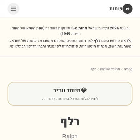
שמות
שׁ
בשנת
2024
נולדו בישראל
פחות מ-5
תינוקות בשם זה
(שנת השיא של השם
הייתה
1949
).
גלו את פירוש השם
רלף
לצד ניתוח נתונים מתקדם ממעבדת השמות של ישראל:
משמעות השם, מגמות היסטוריות, פופולריות לפי מגזר ומבחן הדרכון הבינלאומי.
בית
מחולל השמות
רלף
💎
מיוחד ונדיר
לחצו לגלות את כל השמות בקטגוריה
רלף
Ralph