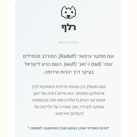
🐺
רלף
משמעות השם
שם ממקור גרמאני (Radulf), המורכב מהמילים
'עצה' (rad) ו-'זאב' (wulf). השם הגיע לישראל
בעיקר דרך יהדות אירופה.
שם המשלב בין עוצמה חייתית מאופקת לבין
אינטלקט מפותח. הוא מייצג דמות של יועץ
אסטרטגי הניחן ביכולת ניתוח חדה ובנאמנות
עמוקה לערכיו, תוך שמירה על הליכות של
'ג'נטלמן' אירופאי.
״
הכוח האמיתי שוכן בשקט שבין המחשבה למעשה.
״