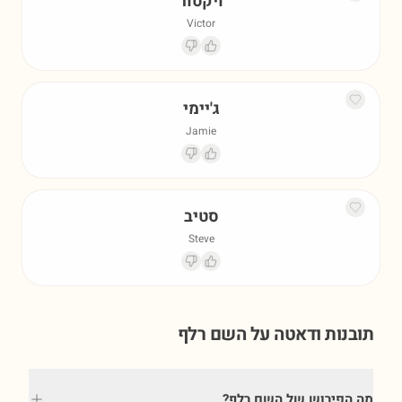
ויקטור
Victor
ג'יימי
Jamie
סטיב
Steve
תובנות ודאטה על השם
רלף
מה הפירוש של השם רלף?