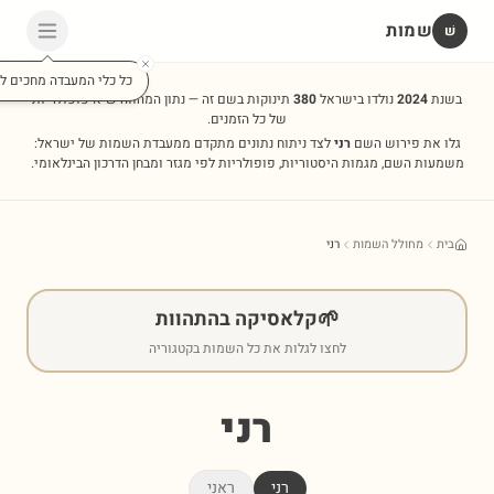
שמות
שׁ
כל כלי המעבדה מחכים לכ
בשנת
2024
נולדו בישראל
380
תינוקות בשם זה — נתון המהווה שיא פופולריות
של כל הזמנים.
גלו את פירוש השם
רני
לצד ניתוח נתונים מתקדם ממעבדת השמות של ישראל:
משמעות השם, מגמות היסטוריות, פופולריות לפי מגזר ומבחן הדרכון הבינלאומי.
בית
מחולל השמות
רני
🌱
קלאסיקה בהתהוות
לחצו לגלות את כל השמות בקטגוריה
רני
רני
ראני