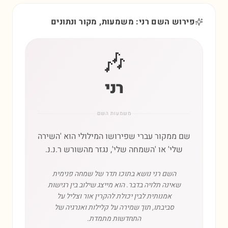
פירוש השם רני: משמעות, מקור ונתונים
🎶
רני
משמעות השם
שם ממקור עברי שפירושו המילולי הוא 'השירה
שלי' או 'השמחה שלי', נגזר מהשורש ר.נ.נ.
השם רני נושא בתוכו תדר של שמחה פנימית
שאינה תלויה בדבר. הוא מייצג שילוב בין רגישות
אמנותית לבין יכולת להקרין אור וצליל על
סביבתו, תוך שמירה על קלילות ואנרגיה של
התחדשות מתמדת.