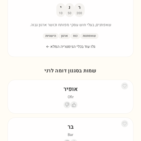
ר
נ
י
10
50
200
שאפתנים, בעלי חוש עסקי מפותח וכושר ארגון גבוה.
שאפתנות
כוח
ארגון
הישגיות
גלו עוד בכלי הגימטריה המלא ←
שמות בסגנון דומה ל
רני
אופיר
Ofir
בר
Bar