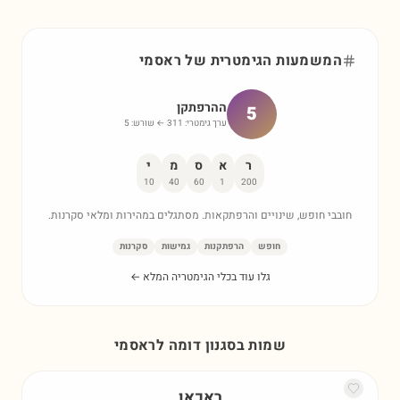
המשמעות הגימטרית של
ראסמי
ההרפתקן
5
ערך גימטרי:
311
← שורש:
5
ר
א
ס
מ
י
10
40
60
1
200
חובבי חופש, שינויים והרפתקאות. מסתגלים במהירות ומלאי סקרנות.
חופש
הרפתקנות
גמישות
סקרנות
גלו עוד בכלי הגימטריה המלא ←
שמות בסגנון דומה ל
ראסמי
ראכאן