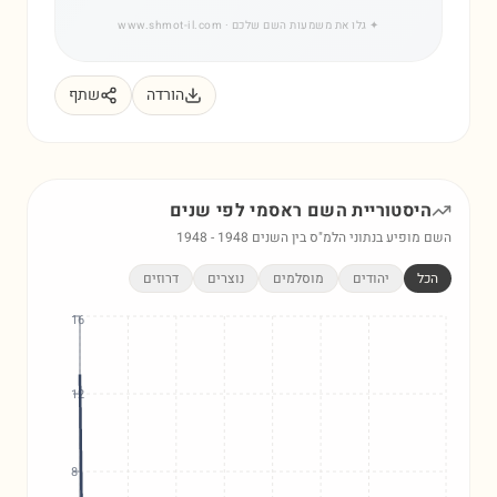
✦
גלו את משמעות השם שלכם
· www.shmot-il.com
הורדה
שתף
היסטוריית השם
ראסמי
לפי שנים
השם מופיע בנתוני הלמ"ס בין השנים
1948
-
1948
הכל
יהודים
מוסלמים
נוצרים
דרוזים
16
12
8