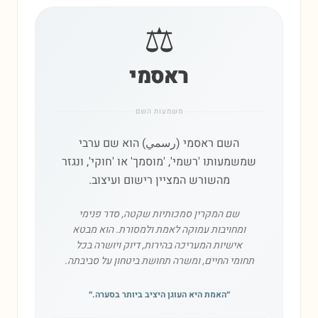
⚖️
ראסמי
משמעות השם
השם ראסמי (رسمي) הוא שם ערבי
שמשמעותו 'רשמי', 'מוסמך' או 'חוקי', ונגזר
מהשורש המציין רישום ועיצוב.
שם המקרין סמכותיות שקטה, סדר פנימי
ומחויבות עמוקה לאמת ולמסורת. הוא מבטא
אישיות המעריכה בהירות, דיוק ויושרה בכל
תחומי החיים, ומשרה תחושת ביטחון על סביבתה.
״
האמת היא העוגן היציב ביותר בסערה.
״