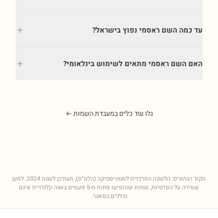
עד כמה השם ראסמי נפוץ בישראל?
האם השם ראסמי מתאים לשימוש בינלאומי?
גלו עוד כלים במעבדת השמות ←
מקור הנתונים: הלשכה המרכזית לסטטיסטיקה (הלמ"ס), מעודכן לשנת
2024
. למען
שמירה על הפרטיות, שמות שהופיעו פחות מ-5 פעמים בשנה קלנדרית אינם
נכללים במאגר.