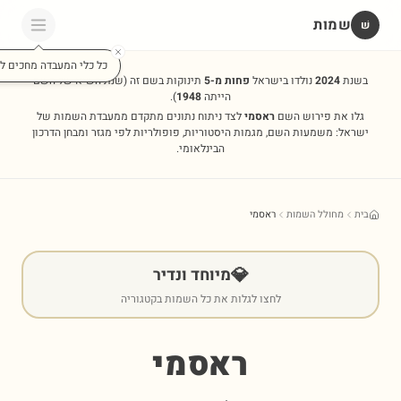
שמות
שׁ
כל כלי המעבדה מחכים לכ
בשנת
2024
נולדו בישראל
פחות מ-5
תינוקות בשם זה
(שנת השיא של השם
הייתה
1948
).
גלו את פירוש השם
ראסמי
לצד ניתוח נתונים מתקדם ממעבדת השמות של
ישראל: משמעות השם, מגמות היסטוריות, פופולריות לפי מגזר ומבחן הדרכון
הבינלאומי.
בית
מחולל השמות
ראסמי
💎
מיוחד ונדיר
לחצו לגלות את כל השמות בקטגוריה
ראסמי