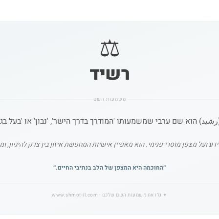
⚖️
רשיד
משמעות השם
يد) הוא שם ערבי שמשמעותו 'המודרך בדרך הישר', 'נבון' או 'בעל בגר
על מצפן מוסרי פנימי. הוא מאפיין אישיות המחפשת איזון בין צדק להיגיון, ומה
״
החוכמה היא המצפן של הלב בנתיבי החיים.
״
✦
גלו את משמעות השם שלכם
· www.shmot-il.com