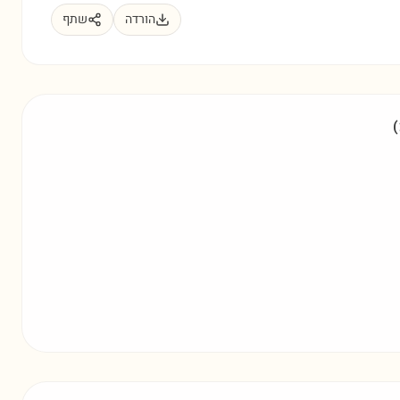
הורדה
שתף
(