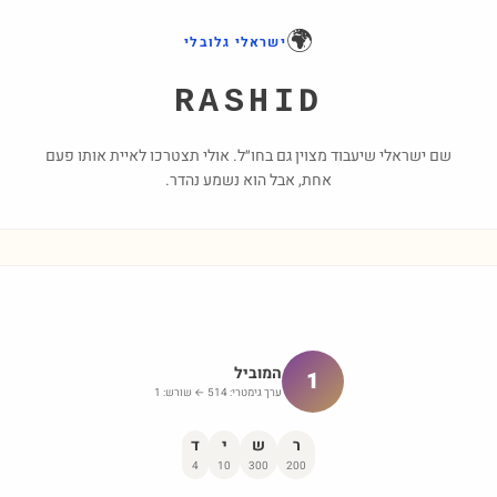
🌍
ישראלי גלובלי
RASHID
שם ישראלי שיעבוד מצוין גם בחו״ל. אולי תצטרכו לאיית אותו פעם
אחת, אבל הוא נשמע נהדר.
המוביל
1
ערך גימטרי:
514
← שורש:
1
ר
ש
י
ד
4
10
300
200