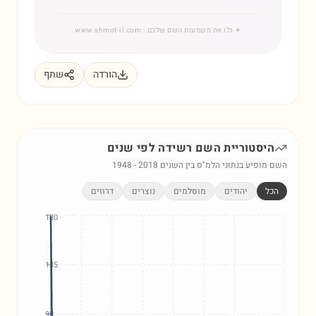
✦
גלו את משמעות השם שלכם
· www.shmot-il.com
הורדה
שתף
היסטוריית השם
רשידה
לפי שנים
השם מופיע בנתוני הלמ"ס בין השנים
2018
-
1948
הכל
יהודים
מוסלמים
נוצרים
דרוזים
180
135
90