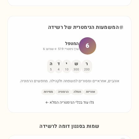
המשמעות הגימטרית של
רשידה
המטפל
6
ערך גימטרי:
519
← שורש:
6
ר
ש
י
ד
ה
5
4
10
300
200
אוהבים, אחראיים ומסורים למשפחה ולקהילה. מחפשים הרמוניה.
אחריות
חמלה
הרמוניה
מסירות
גלו עוד בכלי הגימטריה המלא ←
שמות בסגנון דומה ל
רשידה