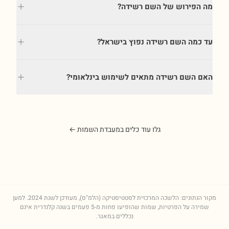
מה הפירוש של השם רשידה?
עד כמה השם רשידה נפוץ בישראל?
האם השם רשידה מתאים לשימוש בינלאומי?
גלו עוד כלים במעבדת השמות ←
מקור הנתונים: הלשכה המרכזית לסטטיסטיקה (הלמ"ס), מעודכן לשנת
2024
. למען
שמירה על הפרטיות, שמות שהופיעו פחות מ-5 פעמים בשנה קלנדרית אינם
נכללים במאגר.