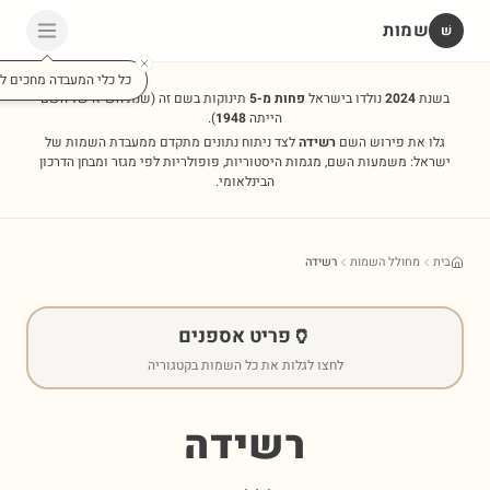
שמות
שׁ
כל כלי המעבדה מחכים לכ
בשנת
2024
נולדו בישראל
פחות מ-5
תינוקות בשם זה
(שנת השיא של השם
הייתה
1948
).
גלו את פירוש השם
רשידה
לצד ניתוח נתונים מתקדם ממעבדת השמות של
ישראל: משמעות השם, מגמות היסטוריות, פופולריות לפי מגזר ומבחן הדרכון
הבינלאומי.
בית
מחולל השמות
רשידה
🏺
פריט אספנים
לחצו לגלות את כל השמות בקטגוריה
רשידה