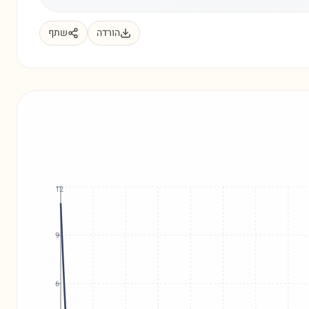
הורדה
שתף
12
9
6