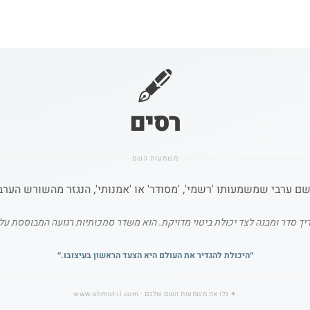
🖋️
רסים
משמעות השם
 ערבי שמשמעותו 'רשמי', 'מסודר' או 'אמנותי', הנגזר מהשורש הערבי
ך סדר ומבנה לצד יכולת ביטוי מדויקת. הוא משדר סמכותיות רגועה המבוססת על 
״
היכולת להגדיר את העולם היא הצעד הראשון בעיצובו.
״
✦
גלו את משמעות השם שלכם
· www.shmot-il.com