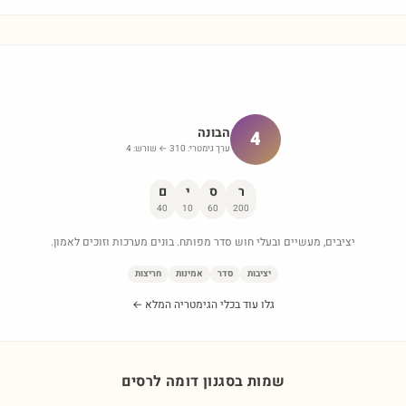
הבונה
4
ערך גימטרי:
310
← שורש:
4
ר
ס
י
ם
40
10
60
200
יציבים, מעשיים ובעלי חוש סדר מפותח. בונים מערכות וזוכים לאמון.
יציבות
סדר
אמינות
חריצות
גלו עוד בכלי הגימטריה המלא ←
שמות בסגנון דומה ל
רסים