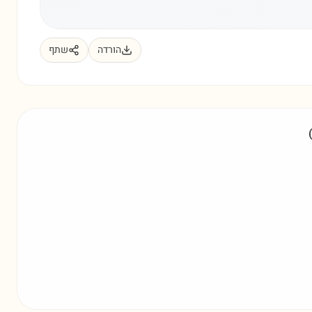
הורדה
שתף