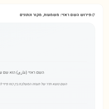
פירוש השם ראזי: משמעות, מקור ונתונים
השם ראזי (غازي) הוא שם ער
השם נושא תדר של תעוזה המשלבת בין כוח פיזי לב