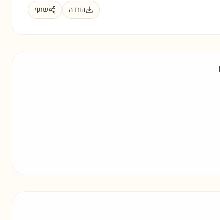
הורדה
שתף