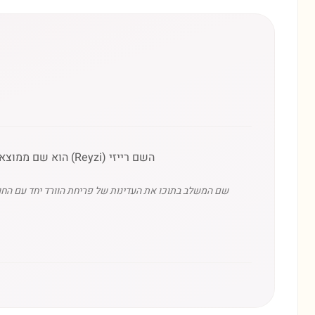
השם רייזי (Reyzi) הוא שם ממוצא יידי (גרמני-יהודי), המהווה כינוי חיבה או וריאציה לשם 'רייזל', שמשמעותו היא הציפורן או הוורד (Rose).
שם המשלב בתוכו את העדינות של פריחת הוורד יחד עם החוס