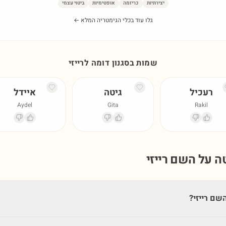
יצירתיות
כריזמה
אופטימיות
ביטוי עצמי
גלו עוד בכלי הגימטריה המלא ←
שמות בסגנון דומה ל
רייזי
רעכיל
גיטה
איידל
Aydel
Gita
Rakil
טה על השם
רייזי
שם רייזי?