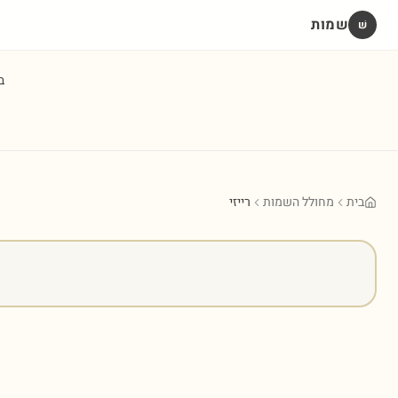
שמות
שׁ
ב
בית
מחולל השמות
רייזי