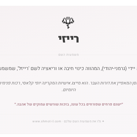
🌹
רייזי
משמעות השם
ן המאפיין את דורות העבר. הוא מייצג אישיות המקרינה יופי קלאסי, רכות פנימ
היומיום.
״
ישנם פרחים שפורחים בכל עונה, בזכות שורשים עמוקים של אהבה.
״
✦
גלו את משמעות השם שלכם
· www.shmot-il.com