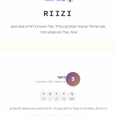
ישראלי גלובלי
RIIZI
שם ישראלי שיעבוד מצוין גם בחו״ל. אולי תצטרכו לאיית אותו פעם
אחת, אבל הוא נשמע נהדר.
היוצר
3
ערך גימטרי:
237
← שורש:
3
ר
י
י
ז
י
10
7
10
10
200
יצירתיים, אופטימיים ובעלי כריזמה טבעית. יודעים לבטא את עצמם ולהשפיע.