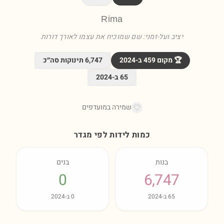
Rima
יציב ועל-זמני: שם שמוכיח את עצמו לאורך דורות
🏆 מקום
459
ב-
2024
6,747
תינוקות סה״כ
65
ב-
2024
שמירה במועדפים
כמות לידות לפי מגדר
בנות
בנים
0
6,747
65
ב-
2024
0
ב-
2024