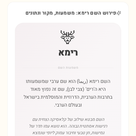
פירוש השם רימא: משמעות, מקור ונתונים
🦌
רימא
משמעות השם
השם רימא (ريما) הוא שם ערבי שמשמעותו
היא ה'רים' (צבי לבן), שם זה נפוץ מאוד
בתרבות הערבית, הדרוזית והמוסלמית בישראל
ובעולם הערבי.
השם מבטא שילוב של קלאסיקה נצחית עם
רגישות אסתטית גבוהה. הוא נושא עמו תדר של
גמישות, חן טבעי וחיבור עמוק ליופי שנמצא