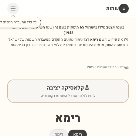
שמות
שׁ
כל כלי המעבדה מחכים לכ
בשנת
2024
נולדו בישראל
65
תינוקות בשם זה
(שנת השיא של השם הייתה
).
1948
גלו את פירוש השם
רימא
לצד ניתוח נתונים מתקדם ממעבדת השמות של ישראל:
משמעות השם, מגמות היסטוריות, פופולריות לפי מגזר ומבחן הדרכון הבינלאומי.
בית
מחולל השמות
רימא
⚓
קלאסיקה יציבה
לחצו לגלות את כל השמות בקטגוריה
רימא
רימא
רימה