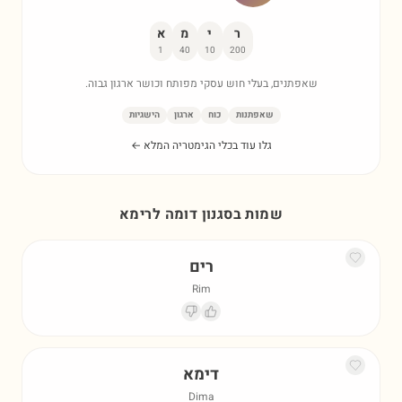
ר
י
מ
א
1
40
10
200
שאפתנים, בעלי חוש עסקי מפותח וכושר ארגון גבוה.
שאפתנות
כוח
ארגון
הישגיות
גלו עוד בכלי הגימטריה המלא ←
שמות בסגנון דומה ל
רימא
רים
Rim
דימא
Dima