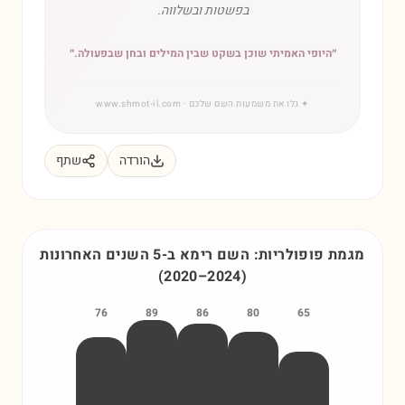
בפשטות ובשלווה.
״
היופי האמיתי שוכן בשקט שבין המילים ובחן שבפעולה.
״
✦
גלו את משמעות השם שלכם
· www.shmot-il.com
הורדה
שתף
מגמת פופולריות: השם
רימא
ב-5 השנים האחרונות
(
2020
–
2024
)
76
89
86
80
65