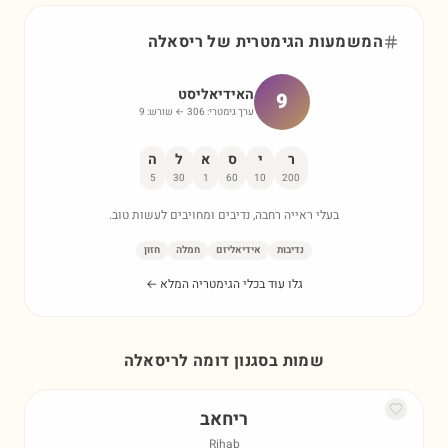
המשמעות הגימטרית של
ריסאלה
האידיאליסט
9
ערך גימטרי:
306
← שורש:
9
ר
י
ס
א
ל
ה
5
30
1
60
10
200
בעלי ראייה רחבה, נדיבים ומחויבים לעשות טוב.
נדיבות
אידיאליזם
חמלה
חזון
גלו עוד בכלי הגימטריה המלא ←
שמות בסגנון דומה ל
ריסאלה
ריחאב
Rihab