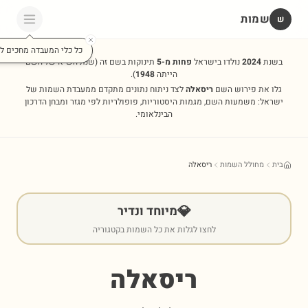
שמות
שׁ
כל כלי המעבדה מחכים לכ
בשנת
2024
נולדו בישראל
פחות מ-5
תינוקות בשם זה
(שנת השיא של השם
הייתה
1948
).
גלו את פירוש השם
ריסאלה
לצד ניתוח נתונים מתקדם ממעבדת השמות של
ישראל: משמעות השם, מגמות היסטוריות, פופולריות לפי מגזר ומבחן הדרכון
הבינלאומי.
בית
מחולל השמות
ריסאלה
💎
מיוחד ונדיר
לחצו לגלות את כל השמות בקטגוריה
ריסאלה