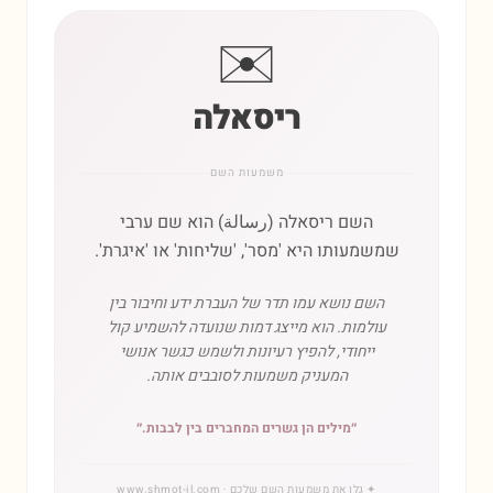
✉️
ריסאלה
משמעות השם
השם ריסאלה (رسالة) הוא שם ערבי
שמשמעותו היא 'מסר', 'שליחות' או 'איגרת'.
השם נושא עמו תדר של העברת ידע וחיבור בין
עולמות. הוא מייצג דמות שנועדה להשמיע קול
ייחודי, להפיץ רעיונות ולשמש כגשר אנושי
המעניק משמעות לסובבים אותה.
״
מילים הן גשרים המחברים בין לבבות.
״
✦
גלו את משמעות השם שלכם
· www.shmot-il.com