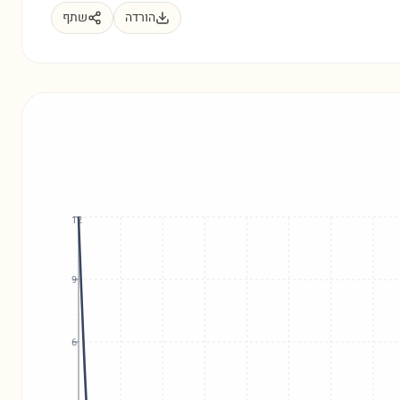
הורדה
שתף
12
9
6