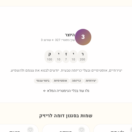
היוצר
3
ערך גימטרי:
327
← שורש:
3
ר
י
ז
י
ק
100
10
7
10
200
יצירתיים, אופטימיים ובעלי כריזמה טבעית. יודעים לבטא את עצמם ולהשפיע.
יצירתיות
כריזמה
אופטימיות
ביטוי עצמי
גלו עוד בכלי הגימטריה המלא ←
שמות בסגנון דומה ל
ריזיק