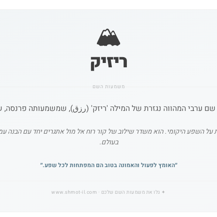
🏔️
ריזיק
משמעות השם
שם ערבי המהווה נגזרת של המילה 'ריזק' (رزق), שמשמעותה פרנסה, 
ל השפע היקומי. הוא משדר שילוב של קור רוח אל מול אתגרים יחד עם הבנה עמ
בעולם.
״
האומץ לפעול והאמונה בטוב הם המפתחות לכל שפע.
״
✦
גלו את משמעות השם שלכם
· www.shmot-il.com