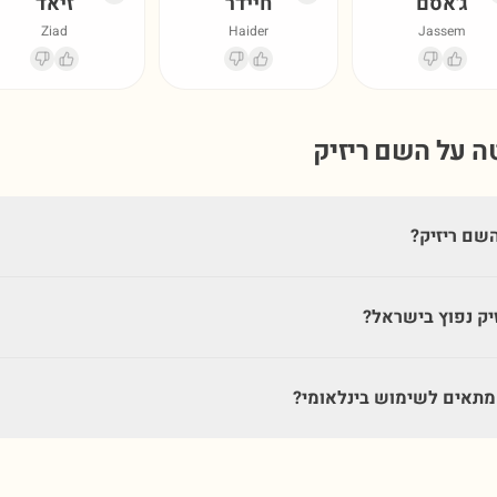
ג'אסם
חיידר
זיאד
Ziad
Haider
Jassem
טה על השם
ריזיק
שם ריזיק?
יק נפוץ בישראל?
מתאים לשימוש בינלאומי?