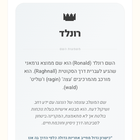
👑
רונלד
משמעות השם
השם רונלד (Ronald) הוא שם ממוצא גרמאני
שהגיע לעברית דרך הסקוטית (Raghnall). הוא
מורכב מהמרכיבים 'עצה' (ragin) ו'שליט'
(wald).
שם המשלב עוצמה של הנהגה עם ידע רחב
ושיקול דעת. הוא מבטא אישיות בעלת נוכחות
בולטת אך לא מתאמצת, המקרינה ביטחון
לסביבתה דרך ניסיון וחוכמת חיים.
״
כישרון גדול מחייב אחריות גדולה כלפי הדרך בה אנו