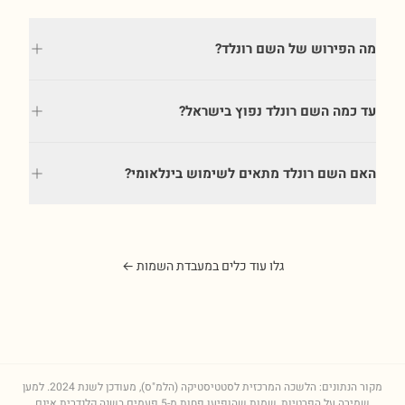
מה הפירוש של השם רונלד?
עד כמה השם רונלד נפוץ בישראל?
האם השם רונלד מתאים לשימוש בינלאומי?
גלו עוד כלים במעבדת השמות ←
מקור הנתונים: הלשכה המרכזית לסטטיסטיקה (הלמ"ס), מעודכן לשנת
2024
. למען
שמירה על הפרטיות, שמות שהופיעו פחות מ-5 פעמים בשנה קלנדרית אינם