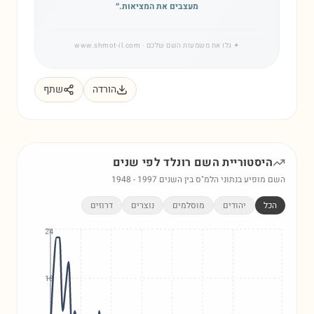
מעצבים את המציאות.
״
✦
גלו את משמעות השם שלכם
· www.shmot-il.com
הורדה
שתף
היסטוריית השם
רונלד
לפי שנים
השם מופיע בנתוני הלמ"ס בין השנים
1997
-
1948
הכל
יהודים
מוסלמים
נוצרים
דרוזים
24
18