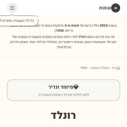
שמות
שׁ
כל כלי המעבדה מחכים לכ
בשנת
2024
נולדו בישראל
פחות מ-5
תינוקות בשם זה
(שנת השיא של השם
הייתה
1950
).
גלו את פירוש השם
רונלד
לצד ניתוח נתונים מתקדם ממעבדת השמות של
ישראל: משמעות השם, מגמות היסטוריות, פופולריות לפי מגזר ומבחן הדרכון
הבינלאומי.
בית
מחולל השמות
רונלד
💎
מיוחד ונדיר
לחצו לגלות את כל השמות בקטגוריה
רונלד