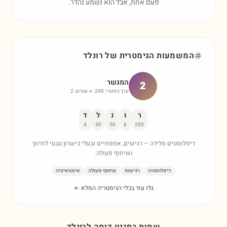
פעם אחת, אבל הוא נשמע נהדר.
המשמעות הגימטרית של
רונלד
המגשר
2
ערך גימטרי:
290
← שורש:
2
ר
ו
נ
ל
ד
4
30
50
6
200
דיפלומטים מלידה — רגישים, אמפתיים ובעלי כישרון טבעי לתיווך
ושיתוף פעולה.
דיפלומטיה
רגישות
שיתוף פעולה
אינטואיציה
גלו עוד בכלי הגימטריה המלא ←