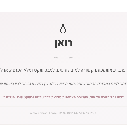
💧
רואן
משמעות השם
 ערבי שמשמעותו קשורה למים זורמים, למבט שקט ומלא הערצה, או לצ
ה למים במקורם הטהור ביותר. הוא מייצג שילוב בין רגישות גבוהה לבין ביטחון
״
כמו נחל הזורם אל הים, העוצמה האמיתית נמצאת בהמשכיות ובשקט שבין הגלים.
״
✦
גלו את משמעות השם שלכם
· www.shmot-il.com