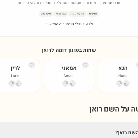
חובבי חופש, שינויים והרפתקאות. מסתגלים במהירות ומלאי סקרנות.
חופש
הרפתקנות
גמישות
סקרנות
גלו עוד בכלי הגימטריה המלא ←
שמות בסגנון דומה ל
רואן
הנא
אמאני
לרין
Larin
Amani
Hana
טה על השם
רואן
שם רואן?