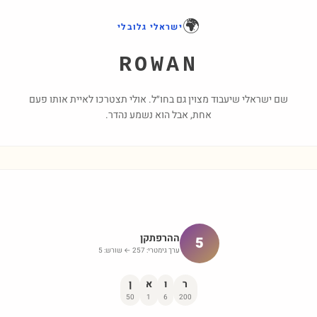
🌍
ישראלי גלובלי
ROWAN
שם ישראלי שיעבוד מצוין גם בחו״ל. אולי תצטרכו לאיית אותו פעם
אחת, אבל הוא נשמע נהדר.
ההרפתקן
5
ערך גימטרי:
257
← שורש:
5
ר
ו
א
ן
50
1
6
200