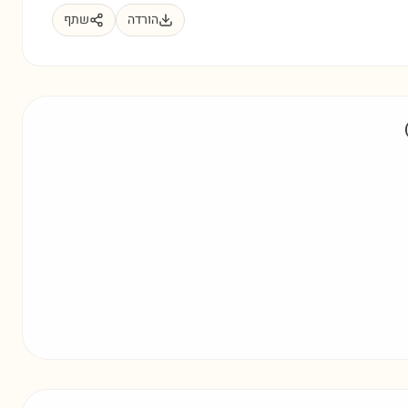
הורדה
שתף