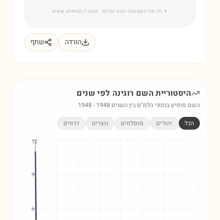
✦
גלו את משמעות השם שלכם
· www.shmot-il.com
הורדה
שתף
היסטוריית השם
רוגינה
לפי שנים
השם מופיע בנתוני הלמ"ס בין השנים
1948
-
1948
הכל
יהודים
מוסלמים
נוצרים
דרוזים
12
9
6