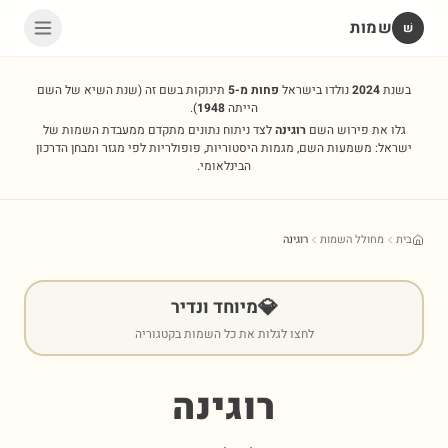
שמות
שׁ
בשנת
2024
נולדו בישראל
פחות מ-5
תינוקות בשם זה
(שנת השיא של השם
הייתה
1948
).
גלו את פירוש השם
רוגינה
לצד ניתוח נתונים מתקדם ממעבדת השמות של
ישראל: משמעות השם, מגמות היסטוריות, פופולריות לפי מגזר ומבחן הדרכון
הבינלאומי.
בית
מחולל השמות
רוגינה
💎
מיוחד ונדיר
לחצו לגלות את כל השמות בקטגוריה
רוגינה