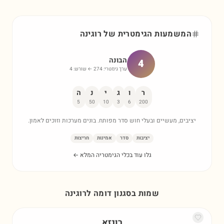
המשמעות הגימטרית של
רוגינה
הבונה
4
ערך גימטרי:
274
← שורש:
4
ר
ו
ג
י
נ
ה
5
50
10
3
6
200
יציבים, מעשיים ובעלי חוש סדר מפותח. בונים מערכות וזוכים לאמון.
יציבות
סדר
אמינות
חריצות
גלו עוד בכלי הגימטריה המלא ←
שמות בסגנון דומה ל
רוגינה
רונזא