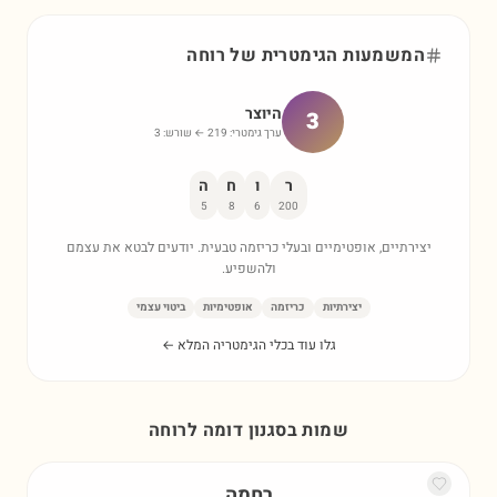
המשמעות הגימטרית של
רוחה
היוצר
3
ערך גימטרי:
219
← שורש:
3
ר
ו
ח
ה
5
8
6
200
יצירתיים, אופטימיים ובעלי כריזמה טבעית. יודעים לבטא את עצמם
ולהשפיע.
יצירתיות
כריזמה
אופטימיות
ביטוי עצמי
גלו עוד בכלי הגימטריה המלא ←
שמות בסגנון דומה ל
רוחה
רחמה