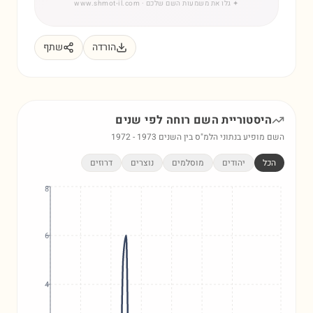
✦
גלו את משמעות השם שלכם
· www.shmot-il.com
הורדה
שתף
היסטוריית השם
רוחה
לפי שנים
השם מופיע בנתוני הלמ"ס בין השנים
1973
-
1972
הכל
יהודים
מוסלמים
נוצרים
דרוזים
8
6
4