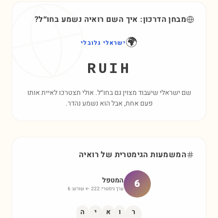
מבחן הדרכון: איך השם
רואיה
נשמע בחו״ל?
🌍
ישראלי גלובלי
RUIH
שם ישראלי שיעבוד מצוין גם בחו״ל. אולי תצטרכו לאיית אותו
פעם אחת, אבל הוא נשמע נהדר.
המשמעות הגימטרית של
רואיה
המטפל
6
ערך גימטרי:
222
← שורש:
6
ר
ו
א
י
ה