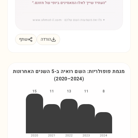
״
העתיד שייך לאלו המאמינים ביופי של חזונם.
״
✦
גלו את משמעות השם שלכם
· www.shmot-il.com
הורדה
שתף
מגמת פופולריות: השם
רואיה
ב-5 השנים האחרונות
(
2020
–
2024
)
15
11
13
11
8
2020
2021
2022
2023
2024