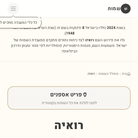
שמות
שׁ
כל כלי המעבדה מחכים לכ
בשנת
2024
נולדו בישראל
8
תינוקות בשם זה
(שנת השיא של השם הייתה
).
1948
גלו את פירוש השם
רואיה
לצד ניתוח נתונים מתקדם ממעבדת השמות של
ישראל: משמעות השם, מגמות היסטוריות, פופולריות לפי מגזר ומבחן הדרכון
הבינלאומי.
בית
מחולל השמות
רואיה
🏺
פריט אספנים
לחצו לגלות את כל השמות בקטגוריה
רואיה