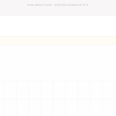
✦
גלו את משמעות השם שלכם
· www.shmot-il.com