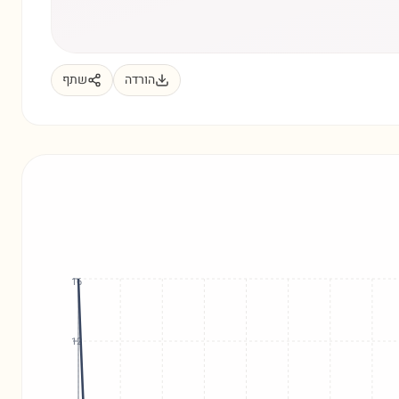
הורדה
שתף
16
12