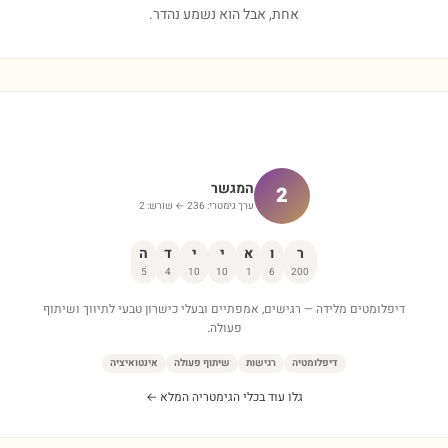
אחת, אבל הוא נשמע נהדר.
המגשר
2
ערך גימטרי:
236
← שורש:
2
ר
ו
א
י
י
ד
ה
5
4
10
10
1
6
200
דיפלומטים מלידה — רגישים, אמפתיים ובעלי כישרון טבעי לתיווך ושיתוף
פעולה.
דיפלומטיה
רגישות
שיתוף פעולה
אינטואיציה
גלו עוד בכלי הגימטריה המלא ←